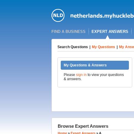
FIND A BUSINESS
EXPERT ANSWERS
Search Questions
|
My Questions
|
My Answ
My Questions & Answers
Please
sign in
to view your questions
& answers.
Browse Expert Answers
Home
>
Expert Answers
>
A