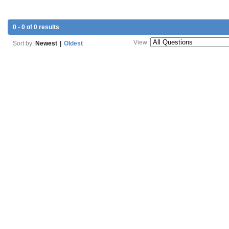
0 - 0 of 0 results
View:
Sort by:
Newest
|
Oldest