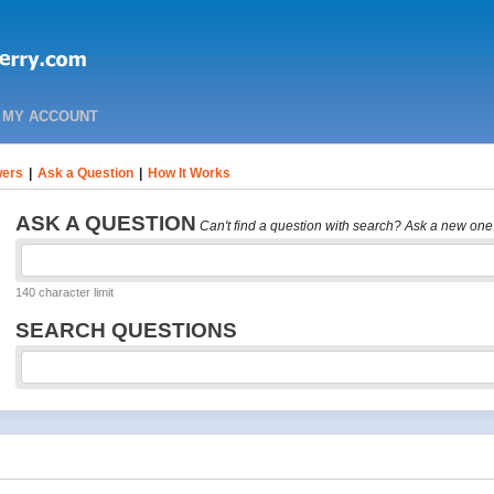
MY ACCOUNT
ers
|
Ask a Question
|
How It Works
ASK A QUESTION
Can't find a question with search? Ask a new one
140 character limit
SEARCH QUESTIONS