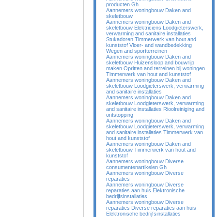
producten Gh
Aannemers woningbouw Daken and
skeletbouw
Aannemers woningbouw Daken and
skeletbouw Elektriciens Loodgieterswerk,
verwarming and sanitaire installaties
Stukadoren Timmerwerk van hout and
kunststof Vloer- and wandbedekking
Wegen and sportterreinen
Aannemers woningbouw Daken and
skeletbouw Huizensloop and bouwrijp
maken Opritten and terreinen bij woningen
Timmerwerk van hout and kunststof
Aannemers woningbouw Daken and
skeletbouw Loodgieterswerk, verwarming
and sanitaire installaties
Aannemers woningbouw Daken and
skeletbouw Loodgieterswerk, verwarming
and sanitaire installaties Rioolreiniging and
ontstopping
Aannemers woningbouw Daken and
skeletbouw Loodgieterswerk, verwarming
and sanitaire installaties Timmerwerk van
hout and kunststof
Aannemers woningbouw Daken and
skeletbouw Timmerwerk van hout and
kunststof
Aannemers woningbouw Diverse
consumentenartikelen Gh
Aannemers woningbouw Diverse
reparaties
Aannemers woningbouw Diverse
reparaties aan huis Elektronische
bedrijfsinstallaties
Aannemers woningbouw Diverse
reparaties Diverse reparaties aan huis
Elektronische bedrijfsinstallaties