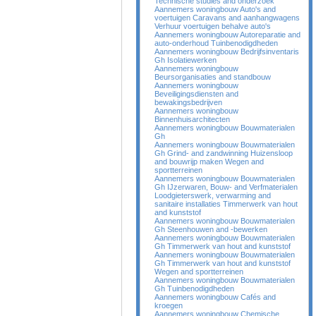
Technische studies and onderzoek
Aannemers woningbouw Auto's and
voertuigen Caravans and aanhangwagens
Verhuur voertuigen behalve auto's
Aannemers woningbouw Autoreparatie and
auto-onderhoud Tuinbenodigdheden
Aannemers woningbouw Bedrijfsinventaris
Gh Isolatiewerken
Aannemers woningbouw
Beursorganisaties and standbouw
Aannemers woningbouw
Beveiligingsdiensten and
bewakingsbedrijven
Aannemers woningbouw
Binnenhuisarchitecten
Aannemers woningbouw Bouwmaterialen
Gh
Aannemers woningbouw Bouwmaterialen
Gh Grind- and zandwinning Huizensloop
and bouwrijp maken Wegen and
sportterreinen
Aannemers woningbouw Bouwmaterialen
Gh IJzerwaren, Bouw- and Verfmaterialen
Loodgieterswerk, verwarming and
sanitaire installaties Timmerwerk van hout
and kunststof
Aannemers woningbouw Bouwmaterialen
Gh Steenhouwen and -bewerken
Aannemers woningbouw Bouwmaterialen
Gh Timmerwerk van hout and kunststof
Aannemers woningbouw Bouwmaterialen
Gh Timmerwerk van hout and kunststof
Wegen and sportterreinen
Aannemers woningbouw Bouwmaterialen
Gh Tuinbenodigdheden
Aannemers woningbouw Cafés and
kroegen
Aannemers woningbouw Chemische