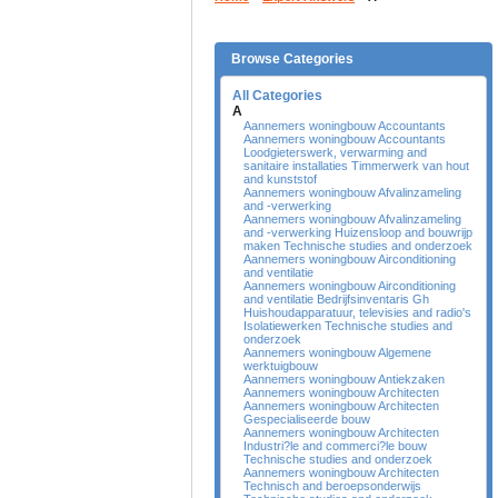
Browse Categories
All Categories
A
Aannemers woningbouw Accountants
Aannemers woningbouw Accountants
Loodgieterswerk, verwarming and
sanitaire installaties Timmerwerk van hout
and kunststof
Aannemers woningbouw Afvalinzameling
and -verwerking
Aannemers woningbouw Afvalinzameling
and -verwerking Huizensloop and bouwrijp
maken Technische studies and onderzoek
Aannemers woningbouw Airconditioning
and ventilatie
Aannemers woningbouw Airconditioning
and ventilatie Bedrijfsinventaris Gh
Huishoudapparatuur, televisies and radio's
Isolatiewerken Technische studies and
onderzoek
Aannemers woningbouw Algemene
werktuigbouw
Aannemers woningbouw Antiekzaken
Aannemers woningbouw Architecten
Aannemers woningbouw Architecten
Gespecialiseerde bouw
Aannemers woningbouw Architecten
Industri?le and commerci?le bouw
Technische studies and onderzoek
Aannemers woningbouw Architecten
Technisch and beroepsonderwijs