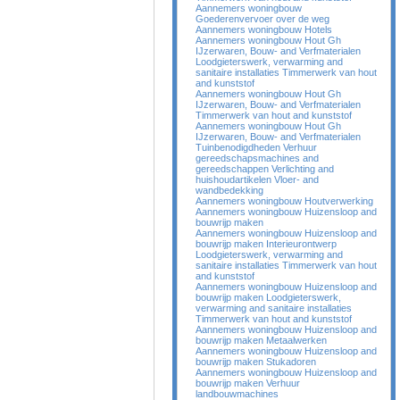
Aannemers woningbouw
Goederenvervoer over de weg
Aannemers woningbouw Hotels
Aannemers woningbouw Hout Gh
IJzerwaren, Bouw- and Verfmaterialen
Loodgieterswerk, verwarming and
sanitaire installaties Timmerwerk van hout
and kunststof
Aannemers woningbouw Hout Gh
IJzerwaren, Bouw- and Verfmaterialen
Timmerwerk van hout and kunststof
Aannemers woningbouw Hout Gh
IJzerwaren, Bouw- and Verfmaterialen
Tuinbenodigdheden Verhuur
gereedschapsmachines and
gereedschappen Verlichting and
huishoudartikelen Vloer- and
wandbedekking
Aannemers woningbouw Houtverwerking
Aannemers woningbouw Huizensloop and
bouwrijp maken
Aannemers woningbouw Huizensloop and
bouwrijp maken Interieurontwerp
Loodgieterswerk, verwarming and
sanitaire installaties Timmerwerk van hout
and kunststof
Aannemers woningbouw Huizensloop and
bouwrijp maken Loodgieterswerk,
verwarming and sanitaire installaties
Timmerwerk van hout and kunststof
Aannemers woningbouw Huizensloop and
bouwrijp maken Metaalwerken
Aannemers woningbouw Huizensloop and
bouwrijp maken Stukadoren
Aannemers woningbouw Huizensloop and
bouwrijp maken Verhuur
landbouwmachines