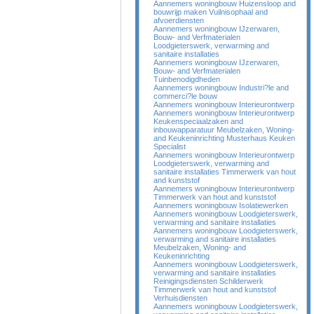
Aannemers woningbouw Huizensloop and
bouwrijp maken Vuilnisophaal and
afvoerdiensten
Aannemers woningbouw IJzerwaren,
Bouw- and Verfmaterialen
Loodgieterswerk, verwarming and
sanitaire installaties
Aannemers woningbouw IJzerwaren,
Bouw- and Verfmaterialen
Tuinbenodigdheden
Aannemers woningbouw Industri?le and
commerci?le bouw
Aannemers woningbouw Interieurontwerp
Aannemers woningbouw Interieurontwerp
Keukenspeciaalzaken and
inbouwapparatuur Meubelzaken, Woning-
and Keukeninrichting Musterhaus Keuken
Specialist
Aannemers woningbouw Interieurontwerp
Loodgieterswerk, verwarming and
sanitaire installaties Timmerwerk van hout
and kunststof
Aannemers woningbouw Interieurontwerp
Timmerwerk van hout and kunststof
Aannemers woningbouw Isolatiewerken
Aannemers woningbouw Loodgieterswerk,
verwarming and sanitaire installaties
Aannemers woningbouw Loodgieterswerk,
verwarming and sanitaire installaties
Meubelzaken, Woning- and
Keukeninrichting
Aannemers woningbouw Loodgieterswerk,
verwarming and sanitaire installaties
Reinigingsdiensten Schilderwerk
Timmerwerk van hout and kunststof
Verhuisdiensten
Aannemers woningbouw Loodgieterswerk,