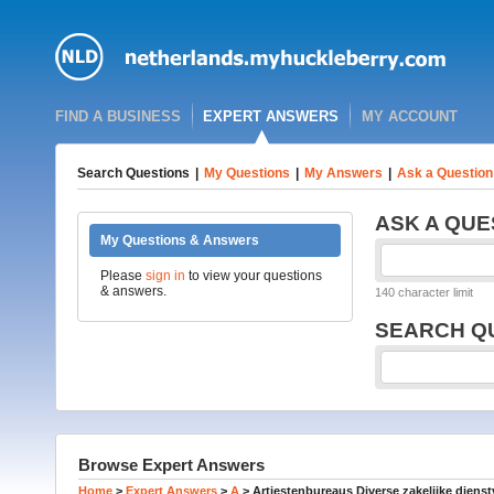
FIND A BUSINESS
EXPERT ANSWERS
MY ACCOUNT
Search Questions
|
My Questions
|
My Answers
|
Ask a Question
ASK A QUE
My Questions & Answers
Please
sign in
to view your questions
& answers.
140 character limit
SEARCH Q
Browse Expert Answers
Home
>
Expert Answers
>
A
>
Artiestenbureaus Diverse zakelijke dienst