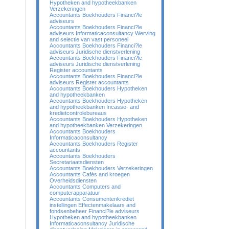
Hypotheken and hypotheekbanken
Verzekeringen
Accountants Boekhouders Financi?le
adviseurs
Accountants Boekhouders Financi?le
adviseurs Informaticaconsultancy Werving
and selectie van vast personeel
Accountants Boekhouders Financi?le
adviseurs Juridische dienstverlening
Accountants Boekhouders Financi?le
adviseurs Juridische dienstverlening
Register accountants
Accountants Boekhouders Financi?le
adviseurs Register accountants
Accountants Boekhouders Hypotheken
and hypotheekbanken
Accountants Boekhouders Hypotheken
and hypotheekbanken Incasso- and
kredietcontrolebureaus
Accountants Boekhouders Hypotheken
and hypotheekbanken Verzekeringen
Accountants Boekhouders
Informaticaconsultancy
Accountants Boekhouders Register
accountants
Accountants Boekhouders
Secretariaatsdiensten
Accountants Boekhouders Verzekeringen
Accountants Cafés and kroegen
Overheidsdiensten
Accountants Computers and
computerapparatuur
Accountants Consumentenkrediet
instellingen Effectenmakelaars and
fondsenbeheer Financi?le adviseurs
Hypotheken and hypotheekbanken
Informaticaconsultancy Juridische