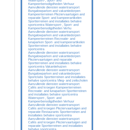
Watersport-, Sport- and
Kampeerbenodigdheden Verhuur
Aanvullende diensten watertransport
Bungalowparken and vakantiedorpen
Kampeerterreinen Pleziervaartuigen and
reparatie Sport- and kampeerartikelen
Sportterreinen and installaties behalve
sportcentra Watersport-, Sport- and
Kampeerbenodigdheden Verhu
Aanvullende diensten watertransport
Bungalowparken and vakantiedorpen
Kampeerterreinen Recreatie- and
lunaparken Sport- and kampeerartikelen
Sportterreinen and installaties behalve
sportcentra
Aanvullende diensten watertransport
Bungalowparken and vakantiedorpen
Pleziervaartuigen and reparatie
Sportterreinen and installaties behalve
sportcentra Vakantiehuizen
Aanvullende diensten watertransport
Bungalowparken and vakantiedorpen
Sportclubs Sportterreinen and installaties
behalve sportcentra Vlieg- and zeilscholen
Aanvullende diensten watertransport
Cafés and kroegen Kampeerterreinen
Recreatie- and lunaparken Sportterreinen
and installaties behalve sportcentra
Watersport-, Sport- and
Kampeerbenodigdheden Verhuur
Aanvullende diensten watertransport
Cafés and kroegen Pleziervaartuigen and
reparatie Restaurants Sportterreinen and
installaties behalve sportcentra
Aanvullende diensten watertransport
Cafés and kroegen Pleziervaartuigen and
reparatie Sportterreinen and installaties
behalve sportcentra