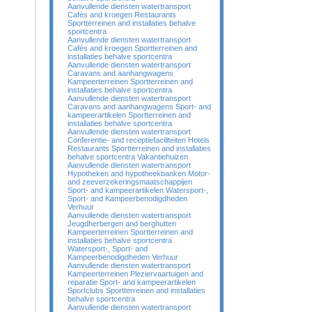
Aanvullende diensten watertransport
Cafés and kroegen Restaurants
Sportterreinen and installaties behalve
sportcentra
Aanvullende diensten watertransport
Cafés and kroegen Sportterreinen and
installaties behalve sportcentra
Aanvullende diensten watertransport
Caravans and aanhangwagens
Kampeerterreinen Sportterreinen and
installaties behalve sportcentra
Aanvullende diensten watertransport
Caravans and aanhangwagens Sport- and
kampeerartikelen Sportterreinen and
installaties behalve sportcentra
Aanvullende diensten watertransport
Conferentie- and receptiefaciliteiten Hotels
Restaurants Sportterreinen and installaties
behalve sportcentra Vakantiehuizen
Aanvullende diensten watertransport
Hypotheken and hypotheekbanken Motor-
and zeeverzekeringsmaatschappijen
Sport- and kampeerartikelen Watersport-,
Sport- and Kampeerbenodigdheden
Verhuur
Aanvullende diensten watertransport
Jeugdherbergen and berghutten
Kampeerterreinen Sportterreinen and
installaties behalve sportcentra
Watersport-, Sport- and
Kampeerbenodigdheden Verhuur
Aanvullende diensten watertransport
Kampeerterreinen Pleziervaartuigen and
reparatie Sport- and kampeerartikelen
Sportclubs Sportterreinen and installaties
behalve sportcentra
Aanvullende diensten watertransport