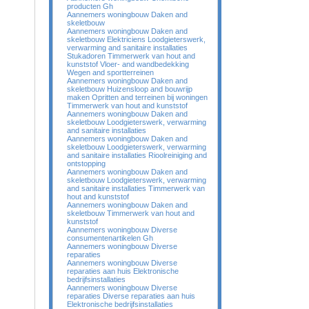
producten Gh
Aannemers woningbouw Daken and
skeletbouw
Aannemers woningbouw Daken and
skeletbouw Elektriciens Loodgieterswerk,
verwarming and sanitaire installaties
Stukadoren Timmerwerk van hout and
kunststof Vloer- and wandbedekking
Wegen and sportterreinen
Aannemers woningbouw Daken and
skeletbouw Huizensloop and bouwrijp
maken Opritten and terreinen bij woningen
Timmerwerk van hout and kunststof
Aannemers woningbouw Daken and
skeletbouw Loodgieterswerk, verwarming
and sanitaire installaties
Aannemers woningbouw Daken and
skeletbouw Loodgieterswerk, verwarming
and sanitaire installaties Rioolreiniging and
ontstopping
Aannemers woningbouw Daken and
skeletbouw Loodgieterswerk, verwarming
and sanitaire installaties Timmerwerk van
hout and kunststof
Aannemers woningbouw Daken and
skeletbouw Timmerwerk van hout and
kunststof
Aannemers woningbouw Diverse
consumentenartikelen Gh
Aannemers woningbouw Diverse
reparaties
Aannemers woningbouw Diverse
reparaties aan huis Elektronische
bedrijfsinstallaties
Aannemers woningbouw Diverse
reparaties Diverse reparaties aan huis
Elektronische bedrijfsinstallaties