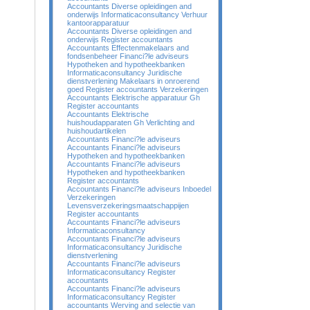
Accountants Diverse opleidingen and
onderwijs Informaticaconsultancy Verhuur
kantoorapparatuur
Accountants Diverse opleidingen and
onderwijs Register accountants
Accountants Effectenmakelaars and
fondsenbeheer Financi?le adviseurs
Hypotheken and hypotheekbanken
Informaticaconsultancy Juridische
dienstverlening Makelaars in onroerend
goed Register accountants Verzekeringen
Accountants Elektrische apparatuur Gh
Register accountants
Accountants Elektrische
huishoudapparaten Gh Verlichting and
huishoudartikelen
Accountants Financi?le adviseurs
Accountants Financi?le adviseurs
Hypotheken and hypotheekbanken
Accountants Financi?le adviseurs
Hypotheken and hypotheekbanken
Register accountants
Accountants Financi?le adviseurs Inboedel
Verzekeringen
Levensverzekeringsmaatschappijen
Register accountants
Accountants Financi?le adviseurs
Informaticaconsultancy
Accountants Financi?le adviseurs
Informaticaconsultancy Juridische
dienstverlening
Accountants Financi?le adviseurs
Informaticaconsultancy Register
accountants
Accountants Financi?le adviseurs
Informaticaconsultancy Register
accountants Werving and selectie van