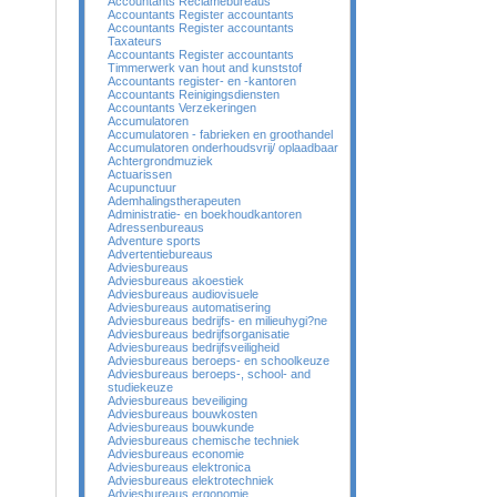
Accountants Reclamebureaus
Accountants Register accountants
Accountants Register accountants
Taxateurs
Accountants Register accountants
Timmerwerk van hout and kunststof
Accountants register- en -kantoren
Accountants Reinigingsdiensten
Accountants Verzekeringen
Accumulatoren
Accumulatoren - fabrieken en groothandel
Accumulatoren onderhoudsvrij/ oplaadbaar
Achtergrondmuziek
Actuarissen
Acupunctuur
Ademhalingstherapeuten
Administratie- en boekhoudkantoren
Adressenbureaus
Adventure sports
Advertentiebureaus
Adviesbureaus
Adviesbureaus akoestiek
Adviesbureaus audiovisuele
Adviesbureaus automatisering
Adviesbureaus bedrijfs- en milieuhygi?ne
Adviesbureaus bedrijfsorganisatie
Adviesbureaus bedrijfsveiligheid
Adviesbureaus beroeps- en schoolkeuze
Adviesbureaus beroeps-, school- and
studiekeuze
Adviesbureaus beveiliging
Adviesbureaus bouwkosten
Adviesbureaus bouwkunde
Adviesbureaus chemische techniek
Adviesbureaus economie
Adviesbureaus elektronica
Adviesbureaus elektrotechniek
Adviesbureaus ergonomie