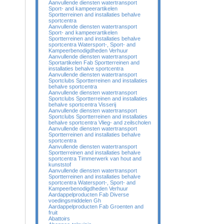
Aanvullende diensten watertransport
Sport- and kampeerartikelen
Sportterreinen and installaties behalve
sportcentra
Aanvullende diensten watertransport
Sport- and kampeerartikelen
Sportterreinen and installaties behalve
sportcentra Watersport-, Sport- and
Kampeerbenodigdheden Verhuur
Aanvullende diensten watertransport
Sportartikelen Fab Sportterreinen and
installaties behalve sportcentra
Aanvullende diensten watertransport
Sportclubs Sportterreinen and installaties
behalve sportcentra
Aanvullende diensten watertransport
Sportclubs Sportterreinen and installaties
behalve sportcentra Visserij
Aanvullende diensten watertransport
Sportclubs Sportterreinen and installaties
behalve sportcentra Vlieg- and zeilscholen
Aanvullende diensten watertransport
Sportterreinen and installaties behalve
sportcentra
Aanvullende diensten watertransport
Sportterreinen and installaties behalve
sportcentra Timmerwerk van hout and
kunststof
Aanvullende diensten watertransport
Sportterreinen and installaties behalve
sportcentra Watersport-, Sport- and
Kampeerbenodigdheden Verhuur
Aardappelproducten Fab Diverse
voedingsmiddelen Gh
Aardappelproducten Fab Groenten and
fruit
Abattoirs