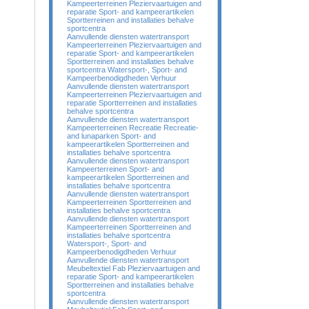
Kampeerterreinen Pleziervaartuigen and
reparatie Sport- and kampeerartikelen
Sportterreinen and installaties behalve
sportcentra
Aanvullende diensten watertransport
Kampeerterreinen Pleziervaartuigen and
reparatie Sport- and kampeerartikelen
Sportterreinen and installaties behalve
sportcentra Watersport-, Sport- and
Kampeerbenodigdheden Verhuur
Aanvullende diensten watertransport
Kampeerterreinen Pleziervaartuigen and
reparatie Sportterreinen and installaties
behalve sportcentra
Aanvullende diensten watertransport
Kampeerterreinen Recreatie Recreatie-
and lunaparken Sport- and
kampeerartikelen Sportterreinen and
installaties behalve sportcentra
Aanvullende diensten watertransport
Kampeerterreinen Sport- and
kampeerartikelen Sportterreinen and
installaties behalve sportcentra
Aanvullende diensten watertransport
Kampeerterreinen Sportterreinen and
installaties behalve sportcentra
Aanvullende diensten watertransport
Kampeerterreinen Sportterreinen and
installaties behalve sportcentra
Watersport-, Sport- and
Kampeerbenodigdheden Verhuur
Aanvullende diensten watertransport
Meubeltextiel Fab Pleziervaartuigen and
reparatie Sport- and kampeerartikelen
Sportterreinen and installaties behalve
sportcentra
Aanvullende diensten watertransport