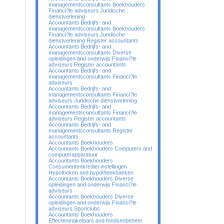
managementsconsultants Boekhouders
Financi?le adviseurs Juridische
dienstverlening
Accountants Bedrijfs- and
managementsconsultants Boekhouders
Financi?le adviseurs Juridische
dienstverlening Register accountants
Accountants Bedrijfs- and
managementsconsultants Diverse
opleidingen and onderwijs Financi?le
adviseurs Register accountants
Accountants Bedrijfs- and
managementsconsultants Financi?le
adviseurs
Accountants Bedrijfs- and
managementsconsultants Financi?le
adviseurs Juridische dienstverlening
Accountants Bedrijfs- and
managementsconsultants Financi?le
adviseurs Register accountants
Accountants Bedrijfs- and
managementsconsultants Register
accountants
Accountants Boekhouders
Accountants Boekhouders Computers and
computerapparatuur
Accountants Boekhouders
Consumentenkrediet instellingen
Hypotheken and hypotheekbanken
Accountants Boekhouders Diverse
opleidingen and onderwijs Financi?le
adviseurs
Accountants Boekhouders Diverse
opleidingen and onderwijs Financi?le
adviseurs Sportclubs
Accountants Boekhouders
Effectenmakelaars and fondsenbeheer