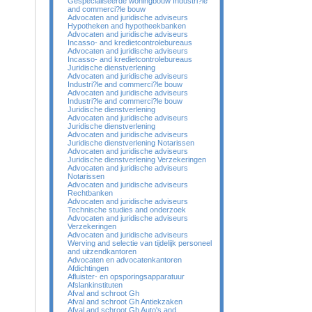
Gespecialiseerde woningbouw Industri?le
and commerci?le bouw
Advocaten and juridische adviseurs
Hypotheken and hypotheekbanken
Advocaten and juridische adviseurs
Incasso- and kredietcontrolebureaus
Advocaten and juridische adviseurs
Incasso- and kredietcontrolebureaus
Juridische dienstverlening
Advocaten and juridische adviseurs
Industri?le and commerci?le bouw
Advocaten and juridische adviseurs
Industri?le and commerci?le bouw
Juridische dienstverlening
Advocaten and juridische adviseurs
Juridische dienstverlening
Advocaten and juridische adviseurs
Juridische dienstverlening Notarissen
Advocaten and juridische adviseurs
Juridische dienstverlening Verzekeringen
Advocaten and juridische adviseurs
Notarissen
Advocaten and juridische adviseurs
Rechtbanken
Advocaten and juridische adviseurs
Technische studies and onderzoek
Advocaten and juridische adviseurs
Verzekeringen
Advocaten and juridische adviseurs
Werving and selectie van tijdelijk personeel
and uitzendkantoren
Advocaten en advocatenkantoren
Afdichtingen
Afluister- en opsporingsapparatuur
Afslankinstituten
Afval and schroot Gh
Afval and schroot Gh Antiekzaken
Afval and schroot Gh Auto's and