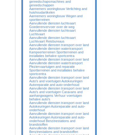
gereedschapsmachines and
gereedschappen
Aannemers woningbouw Verlichting and
huishoudartikelen
Aannemers woningbouw Wegen and
sportterreinen
Aanvullende diensten luchtvaart
Goederenvervoer over de weg
Aanvullende diensten luchtvaart
Luchtvaart
Aanvullende diensten luchtvaart
Luchtvaart Reisbureaus
Aanvullende diensten transport over land
Aanvullende diensten watertransport
Kampeerterreinen Sportterreinen and
installaties behalve sportcentra
Aanvullende diensten transport over land
Aanvullende diensten watertransport
Pleziervaartuigen and reparatie
Sportterreinen and installaties behalve
sportcentra
Aanvullende diensten transport over land
Auto's and voertuigen Autokeuringen
Autoreparatie and auto-onderhoud
Aanvullende diensten transport over land
Auto's and voertuigen Caravans and
aanhangwagens Verhuur voertuigen
behalve auto's
Aanvullende diensten transport over land
Autokeuringen Autoreparatie and auto-
onderhoud
Aanvullende diensten transport over land
Autokeuringen Autoreparatie and auto-
onderhoud Benzinestations and
brandstoffen
Aanvullende diensten transport over land
Benzinestations and brandstoffen