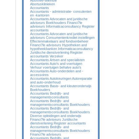
Abonnee-televisie
Abortusklinieken
Accountants
Accountants - administratie- consulenten
en -kantoren
Accountants Advocaten and juridische
adviseurs Boekhouders Financi?le
adviseurs Informaticaconsultancy Register
accountants
Accountants Advocaten and juridische
adviseurs Consumentenkrediet instellingen
Effectenmakelaars and fondsenbeheer
Financi?le adviseurs Hypotheken and
hypotheekbanken Informaticaconsultancy
Juridische dienstverlening Register
accountants Verzeker
Accountants Artsen and specialisten
Accountants Auto's and voertuigen
Verhuur voertuigen behalve auto's
Accountants Auto-onderdelen and -
accessoires
Accountants Autokeuringen Autoreparatie
and auto-onderhoud
Accountants Basis- and kleuteronderwijs
Boekhouders
Accountants Bedrijfs- and
managementsconsultants
Accountants Bedrijfs- and
managementsconsultants Boekhouders
Accountants Bedrijfs- and
managementsconsultants Boekhouders
Diverse opleidingen and onderwijs
Financi?le adviseurs Juridische
dienstverlening Register accountants
Accountants Bedrijfs- and
managementsconsultants Boekhouders
Financi?le adviseurs
Accountants Bedrijfs- and