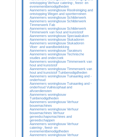
ontstopping Verhuur catering-, feest- en
evenementbenodigdheden
Aannemers woningbouw Rioolreiniging and
ontstopping Wegen and sportterreinen
Aannemers woningbouw Schilderwerk
Aannemers woningbouw Schilderwerk
Timmerwerk Fab
Aannemers woningbouw Schilderwerk
Timmerwerk van hout and kunststof
Aannemers woningbouw Speciaalzaken
Aannemers woningbouw Stukadoren
Aannemers woningbouw Stukadoren
Vloer- and wandbedekking
Aannemers woningbouw Taxateurs
Aannemers woningbouw Technische
studies and onderzoek
Aannemers woningbouw Timmerwerk van
hout and kunststof
Aannemers woningbouw Timmerwerk van
hout and kunststof Tuinbenodigdheden
Aannemers woningbouw Tuinaanleg and -
onderhoud
Aannemers woningbouw Tuinaanleg and -
onderhoud Vuilnisophaal and
afvoerdiensten
Aannemers woningbouw
Tuinbenodigdheden
Aannemers woningbouw Verhuur
bouwmachines
Aannemers woningbouw Verhuur
bouwmachines Verhuur
gereedschapsmachines and
gereedschappen
Aannemers woningbouw Verhuur
catering-, feest- en
evenementbenodigdheden
Aannemers woningbouw Verhuur