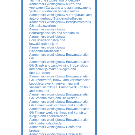
Technische studies and onderzoek
Aannemers woningbouw Auto's and
voertuigen Caravans and aanhangwagens
Verhuur voertuigen behalve auto's
Aannemers woningbouw Autoreparatie and
auto-onderhoud Tuinbenodigdheden
Aannemers woningbouw Bedrijfsinventaris
Gh Isolatiewerken
Aannemers woningbouw
Beursorganisaties and standbouw
Aannemers woningbouw
Beveiligingsdiensten and
bewakingsbedrijven
Aannemers woningbouw
Binnenhuisarchitecten
Aannemers woningbouw Bouwmaterialen
Gh
Aannemers woningbouw Bouwmaterialen
Gh Grind- and zandwinning Huizensloop
and bouwrijp maken Wegen and
sportterreinen
Aannemers woningbouw Bouwmaterialen
Gh IJzerwaren, Bouw- and Verfmaterialen
Loodgieterswerk, verwarming and
sanitaire installaties Timmerwerk van hout
and kunststof
Aannemers woningbouw Bouwmaterialen
Gh Steenhouwen and -bewerken
Aannemers woningbouw Bouwmaterialen
Gh Timmerwerk van hout and kunststof
Aannemers woningbouw Bouwmaterialen
Gh Timmerwerk van hout and kunststof
Wegen and sportterreinen
Aannemers woningbouw Bouwmaterialen
Gh Tuinbenodigdheden
Aannemers woningbouw Cafés and
kroegen
Aannemers woningbouw Chemische