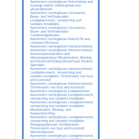
Aannemers woningbouw Huizensloop and
bouwrijp maken Vuilnisophaal and
afvoerdiensten
Aannemers woningbouw IJzerwaren,
Bouw- and Verfmaterialen
Loodgieterswerk, verwarming and
sanitaire installaties
Aannemers woningbouw IJzerwaren,
Bouw- and Verfmaterialen
Tuinbenodigdheden
Aannemers woningbouw Industri?le and
commerci?le bouw
Aannemers woningbouw Interieurontwerp
Aannemers woningbouw Interieurontwerp
Keukenspeciaalzaken and
inbouwapparatuur Meubelzaken, Woning-
and Keukeninrichting Musterhaus Keuken
Specialist
Aannemers woningbouw Interieurontwerp
Loodgieterswerk, verwarming and
sanitaire installaties Timmerwerk van hout
and kunststof
Aannemers woningbouw Interieurontwerp
Timmerwerk van hout and kunststof
Aannemers woningbouw Isolatiewerken
Aannemers woningbouw Loodgieterswerk,
verwarming and sanitaire installaties
Aannemers woningbouw Loodgieterswerk,
verwarming and sanitaire installaties
Meubelzaken, Woning- and
Keukeninrichting
Aannemers woningbouw Loodgieterswerk,
verwarming and sanitaire installaties
Reinigingsdiensten Schilderwerk
Timmerwerk van hout and kunststof
Verhuisdiensten
Aannemers woningbouw Loodgieterswerk,