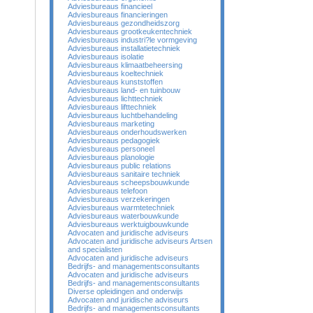
Adviesbureaus financieel
Adviesbureaus financieringen
Adviesbureaus gezondheidszorg
Adviesbureaus grootkeukentechniek
Adviesbureaus industri?le vormgeving
Adviesbureaus installatietechniek
Adviesbureaus isolatie
Adviesbureaus klimaatbeheersing
Adviesbureaus koeltechniek
Adviesbureaus kunststoffen
Adviesbureaus land- en tuinbouw
Adviesbureaus lichttechniek
Adviesbureaus lifttechniek
Adviesbureaus luchtbehandeling
Adviesbureaus marketing
Adviesbureaus onderhoudswerken
Adviesbureaus pedagogiek
Adviesbureaus personeel
Adviesbureaus planologie
Adviesbureaus public relations
Adviesbureaus sanitaire techniek
Adviesbureaus scheepsbouwkunde
Adviesbureaus telefoon
Adviesbureaus verzekeringen
Adviesbureaus warmtetechniek
Adviesbureaus waterbouwkunde
Adviesbureaus werktuigbouwkunde
Advocaten and juridische adviseurs
Advocaten and juridische adviseurs Artsen
and specialisten
Advocaten and juridische adviseurs
Bedrijfs- and managementsconsultants
Advocaten and juridische adviseurs
Bedrijfs- and managementsconsultants
Diverse opleidingen and onderwijs
Advocaten and juridische adviseurs
Bedrijfs- and managementsconsultants