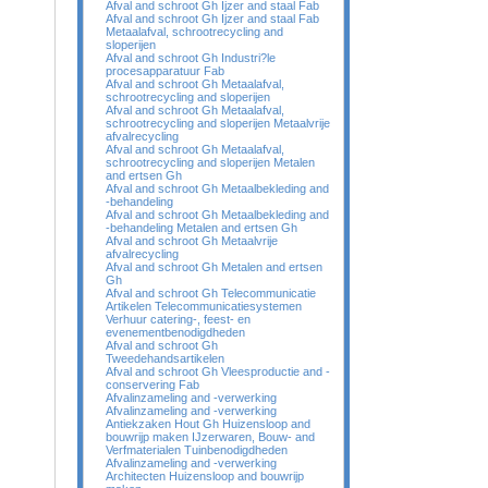
Afval and schroot Gh Ijzer and staal Fab
Afval and schroot Gh Ijzer and staal Fab
Metaalafval, schrootrecycling and
sloperijen
Afval and schroot Gh Industri?le
procesapparatuur Fab
Afval and schroot Gh Metaalafval,
schrootrecycling and sloperijen
Afval and schroot Gh Metaalafval,
schrootrecycling and sloperijen Metaalvrije
afvalrecycling
Afval and schroot Gh Metaalafval,
schrootrecycling and sloperijen Metalen
and ertsen Gh
Afval and schroot Gh Metaalbekleding and
-behandeling
Afval and schroot Gh Metaalbekleding and
-behandeling Metalen and ertsen Gh
Afval and schroot Gh Metaalvrije
afvalrecycling
Afval and schroot Gh Metalen and ertsen
Gh
Afval and schroot Gh Telecommunicatie
Artikelen Telecommunicatiesystemen
Verhuur catering-, feest- en
evenementbenodigdheden
Afval and schroot Gh
Tweedehandsartikelen
Afval and schroot Gh Vleesproductie and -
conservering Fab
Afvalinzameling and -verwerking
Afvalinzameling and -verwerking
Antiekzaken Hout Gh Huizensloop and
bouwrijp maken IJzerwaren, Bouw- and
Verfmaterialen Tuinbenodigdheden
Afvalinzameling and -verwerking
Architecten Huizensloop and bouwrijp