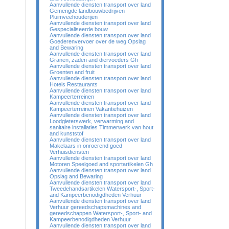
Aanvullende diensten transport over land
Gemengde landbouwbedrijven
Pluimveehouderijen
Aanvullende diensten transport over land
Gespecialiseerde bouw
Aanvullende diensten transport over land
Goederenvervoer over de weg Opslag
and Bewaring
Aanvullende diensten transport over land
Granen, zaden and diervoeders Gh
Aanvullende diensten transport over land
Groenten and fruit
Aanvullende diensten transport over land
Hotels Restaurants
Aanvullende diensten transport over land
Kampeerterreinen
Aanvullende diensten transport over land
Kampeerterreinen Vakantiehuizen
Aanvullende diensten transport over land
Loodgieterswerk, verwarming and
sanitaire installaties Timmerwerk van hout
and kunststof
Aanvullende diensten transport over land
Makelaars in onroerend goed
Verhuisdiensten
Aanvullende diensten transport over land
Motoren Speelgoed and sportartikelen Gh
Aanvullende diensten transport over land
Opslag and Bewaring
Aanvullende diensten transport over land
Tweedehandsartikelen Watersport-, Sport-
and Kampeerbenodigdheden Verhuur
Aanvullende diensten transport over land
Verhuur gereedschapsmachines and
gereedschappen Watersport-, Sport- and
Kampeerbenodigdheden Verhuur
Aanvullende diensten transport over land