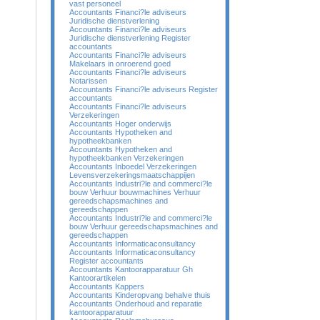
vast personeel
Accountants Financi?le adviseurs
Juridische dienstverlening
Accountants Financi?le adviseurs
Juridische dienstverlening Register
accountants
Accountants Financi?le adviseurs
Makelaars in onroerend goed
Accountants Financi?le adviseurs
Notarissen
Accountants Financi?le adviseurs Register
accountants
Accountants Financi?le adviseurs
Verzekeringen
Accountants Hoger onderwijs
Accountants Hypotheken and
hypotheekbanken
Accountants Hypotheken and
hypotheekbanken Verzekeringen
Accountants Inboedel Verzekeringen
Levensverzekeringsmaatschappijen
Accountants Industri?le and commerci?le
bouw Verhuur bouwmachines Verhuur
gereedschapsmachines and
gereedschappen
Accountants Industri?le and commerci?le
bouw Verhuur gereedschapsmachines and
gereedschappen
Accountants Informaticaconsultancy
Accountants Informaticaconsultancy
Register accountants
Accountants Kantoorapparatuur Gh
Kantoorartikelen
Accountants Kappers
Accountants Kinderopvang behalve thuis
Accountants Onderhoud and reparatie
kantoorapparatuur