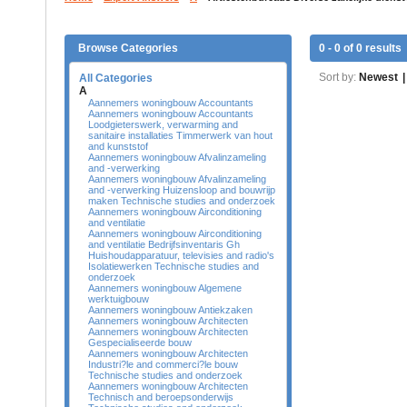
Browse Categories
0 - 0 of 0 results
Sort by:
Newest
|
All Categories
A
Aannemers woningbouw Accountants
Aannemers woningbouw Accountants
Loodgieterswerk, verwarming and
sanitaire installaties Timmerwerk van hout
and kunststof
Aannemers woningbouw Afvalinzameling
and -verwerking
Aannemers woningbouw Afvalinzameling
and -verwerking Huizensloop and bouwrijp
maken Technische studies and onderzoek
Aannemers woningbouw Airconditioning
and ventilatie
Aannemers woningbouw Airconditioning
and ventilatie Bedrijfsinventaris Gh
Huishoudapparatuur, televisies and radio's
Isolatiewerken Technische studies and
onderzoek
Aannemers woningbouw Algemene
werktuigbouw
Aannemers woningbouw Antiekzaken
Aannemers woningbouw Architecten
Aannemers woningbouw Architecten
Gespecialiseerde bouw
Aannemers woningbouw Architecten
Industri?le and commerci?le bouw
Technische studies and onderzoek
Aannemers woningbouw Architecten
Technisch and beroepsonderwijs