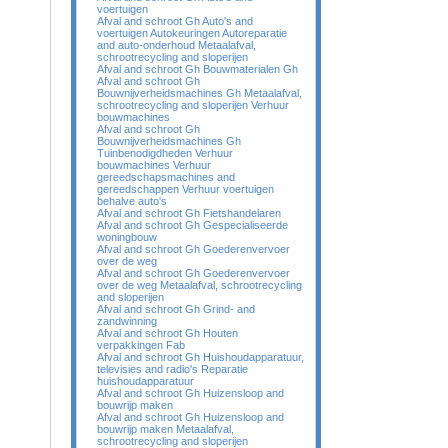
voertuigen
Afval and schroot Gh Auto's and
voertuigen Autokeuringen Autoreparatie
and auto-onderhoud Metaalafval,
schrootrecycling and sloperijen
Afval and schroot Gh Bouwmaterialen Gh
Afval and schroot Gh
Bouwnijverheidsmachines Gh Metaalafval,
schrootrecycling and sloperijen Verhuur
bouwmachines
Afval and schroot Gh
Bouwnijverheidsmachines Gh
Tuinbenodigdheden Verhuur
bouwmachines Verhuur
gereedschapsmachines and
gereedschappen Verhuur voertuigen
behalve auto's
Afval and schroot Gh Fietshandelaren
Afval and schroot Gh Gespecialiseerde
woningbouw
Afval and schroot Gh Goederenvervoer
over de weg
Afval and schroot Gh Goederenvervoer
over de weg Metaalafval, schrootrecycling
and sloperijen
Afval and schroot Gh Grind- and
zandwinning
Afval and schroot Gh Houten
verpakkingen Fab
Afval and schroot Gh Huishoudapparatuur,
televisies and radio's Reparatie
huishoudapparatuur
Afval and schroot Gh Huizensloop and
bouwrijp maken
Afval and schroot Gh Huizensloop and
bouwrijp maken Metaalafval,
schrootrecycling and sloperijen