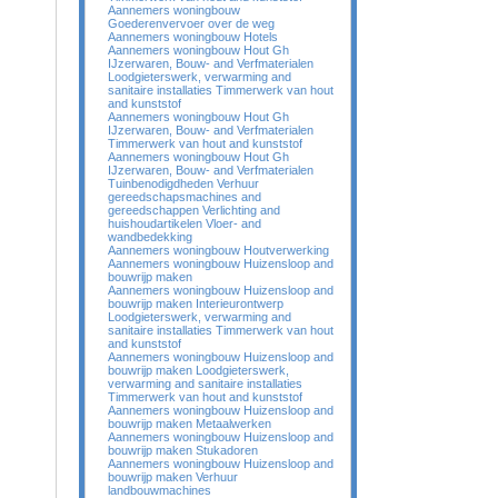
Aannemers woningbouw
Goederenvervoer over de weg
Aannemers woningbouw Hotels
Aannemers woningbouw Hout Gh
IJzerwaren, Bouw- and Verfmaterialen
Loodgieterswerk, verwarming and
sanitaire installaties Timmerwerk van hout
and kunststof
Aannemers woningbouw Hout Gh
IJzerwaren, Bouw- and Verfmaterialen
Timmerwerk van hout and kunststof
Aannemers woningbouw Hout Gh
IJzerwaren, Bouw- and Verfmaterialen
Tuinbenodigdheden Verhuur
gereedschapsmachines and
gereedschappen Verlichting and
huishoudartikelen Vloer- and
wandbedekking
Aannemers woningbouw Houtverwerking
Aannemers woningbouw Huizensloop and
bouwrijp maken
Aannemers woningbouw Huizensloop and
bouwrijp maken Interieurontwerp
Loodgieterswerk, verwarming and
sanitaire installaties Timmerwerk van hout
and kunststof
Aannemers woningbouw Huizensloop and
bouwrijp maken Loodgieterswerk,
verwarming and sanitaire installaties
Timmerwerk van hout and kunststof
Aannemers woningbouw Huizensloop and
bouwrijp maken Metaalwerken
Aannemers woningbouw Huizensloop and
bouwrijp maken Stukadoren
Aannemers woningbouw Huizensloop and
bouwrijp maken Verhuur
landbouwmachines