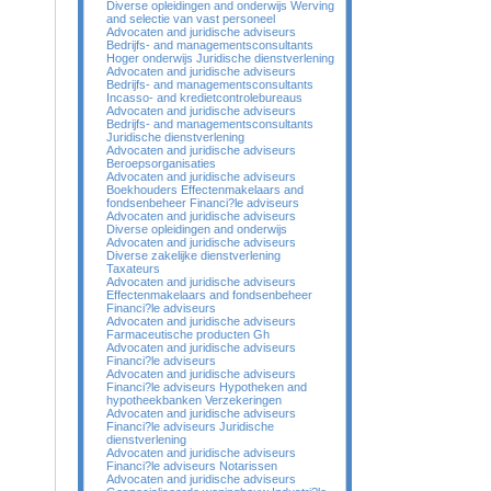
Diverse opleidingen and onderwijs Werving
and selectie van vast personeel
Advocaten and juridische adviseurs
Bedrijfs- and managementsconsultants
Hoger onderwijs Juridische dienstverlening
Advocaten and juridische adviseurs
Bedrijfs- and managementsconsultants
Incasso- and kredietcontrolebureaus
Advocaten and juridische adviseurs
Bedrijfs- and managementsconsultants
Juridische dienstverlening
Advocaten and juridische adviseurs
Beroepsorganisaties
Advocaten and juridische adviseurs
Boekhouders Effectenmakelaars and
fondsenbeheer Financi?le adviseurs
Advocaten and juridische adviseurs
Diverse opleidingen and onderwijs
Advocaten and juridische adviseurs
Diverse zakelijke dienstverlening
Taxateurs
Advocaten and juridische adviseurs
Effectenmakelaars and fondsenbeheer
Financi?le adviseurs
Advocaten and juridische adviseurs
Farmaceutische producten Gh
Advocaten and juridische adviseurs
Financi?le adviseurs
Advocaten and juridische adviseurs
Financi?le adviseurs Hypotheken and
hypotheekbanken Verzekeringen
Advocaten and juridische adviseurs
Financi?le adviseurs Juridische
dienstverlening
Advocaten and juridische adviseurs
Financi?le adviseurs Notarissen
Advocaten and juridische adviseurs