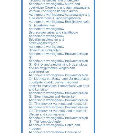
Technische studies and onderzoek
Aannemers woningbouw Auto's and
voertuigen Caravans and aanhangwagens
Verhuur voertuigen behalve auto's
Aannemers woningbouw Autoreparatie and
auto-onderhoud Tuinbenodigdheden
Aannemers woningbouw Bedrijfsinventaris
Gh Isolatiewerken
Aannemers woningbouw
Beursorganisaties and standbouw
Aannemers woningbouw
Beveiligingsdiensten and
bewakingsbedrijven
Aannemers woningbouw
Binnenhuisarchitecten
Aannemers woningbouw Bouwmaterialen
Gh
Aannemers woningbouw Bouwmaterialen
Gh Grind- and zandwinning Huizensloop
and bouwrijp maken Wegen and
sportterreinen
Aannemers woningbouw Bouwmaterialen
Gh IJzerwaren, Bouw- and Verfmaterialen
Loodgieterswerk, verwarming and
sanitaire installaties Timmerwerk van hout
and kunststof
Aannemers woningbouw Bouwmaterialen
Gh Steenhouwen and -bewerken
Aannemers woningbouw Bouwmaterialen
Gh Timmerwerk van hout and kunststof
Aannemers woningbouw Bouwmaterialen
Gh Timmerwerk van hout and kunststof
Wegen and sportterreinen
Aannemers woningbouw Bouwmaterialen
Gh Tuinbenodigdheden
Aannemers woningbouw Cafés and
kroegen
Aannemers woningbouw Chemische