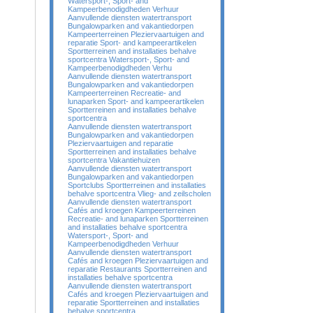
Watersport-, Sport- and
Kampeerbenodigdheden Verhuur
Aanvullende diensten watertransport
Bungalowparken and vakantiedorpen
Kampeerterreinen Pleziervaartuigen and
reparatie Sport- and kampeerartikelen
Sportterreinen and installaties behalve
sportcentra Watersport-, Sport- and
Kampeerbenodigdheden Verhu
Aanvullende diensten watertransport
Bungalowparken and vakantiedorpen
Kampeerterreinen Recreatie- and
lunaparken Sport- and kampeerartikelen
Sportterreinen and installaties behalve
sportcentra
Aanvullende diensten watertransport
Bungalowparken and vakantiedorpen
Pleziervaartuigen and reparatie
Sportterreinen and installaties behalve
sportcentra Vakantiehuizen
Aanvullende diensten watertransport
Bungalowparken and vakantiedorpen
Sportclubs Sportterreinen and installaties
behalve sportcentra Vlieg- and zeilscholen
Aanvullende diensten watertransport
Cafés and kroegen Kampeerterreinen
Recreatie- and lunaparken Sportterreinen
and installaties behalve sportcentra
Watersport-, Sport- and
Kampeerbenodigdheden Verhuur
Aanvullende diensten watertransport
Cafés and kroegen Pleziervaartuigen and
reparatie Restaurants Sportterreinen and
installaties behalve sportcentra
Aanvullende diensten watertransport
Cafés and kroegen Pleziervaartuigen and
reparatie Sportterreinen and installaties
behalve sportcentra