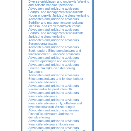
Diverse opleidingen and onderwijs Werving
and selectie van vast personeel
Advocaten and juridische adviseurs
Bedrijfs- and managementsconsultants
Hoger onderwijs Juridische dienstverlening
Advocaten and juridische adviseurs
Bedrijfs- and managementsconsultants
Incasso- and kredietcontrolebureaus
Advocaten and juridische adviseurs
Bedrijfs- and managementsconsultants
Juridische dienstverlening
Advocaten and juridische adviseurs
Beroepsorganisaties
Advocaten and juridische adviseurs
Boekhouders Effectenmakelaars and
fondsenbeheer Financi?le adviseurs
Advocaten and juridische adviseurs
Diverse opleidingen and onderwijs
Advocaten and juridische adviseurs
Diverse zakelijke dienstverlening
Taxateurs
Advocaten and juridische adviseurs
Effectenmakelaars and fondsenbeheer
Financi?le adviseurs
Advocaten and juridische adviseurs
Farmaceutische producten Gh
Advocaten and juridische adviseurs
Financi?le adviseurs
Advocaten and juridische adviseurs
Financi?le adviseurs Hypotheken and
hypotheekbanken Verzekeringen
Advocaten and juridische adviseurs
Financi?le adviseurs Juridische
dienstverlening
Advocaten and juridische adviseurs
Financi?le adviseurs Notarissen
Advocaten and juridische adviseurs