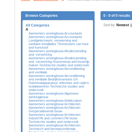
Browse Categories
0 - 0 of 0 results
Sort by:
Newest
|
All Categories
A
Aannemers woningbouw Accountants
Aannemers woningbouw Accountants
Loodgieterswerk, verwarming and
sanitaire installaties Timmerwerk van hout
and kunststof
Aannemers woningbouw Afvalinzameling
and -verwerking
Aannemers woningbouw Afvalinzameling
and -verwerking Huizensloop and bouwrijp
maken Technische studies and onderzoek
Aannemers woningbouw Airconditioning
and ventilatie
Aannemers woningbouw Airconditioning
and ventilatie Bedrijfsinventaris Gh
Huishoudapparatuur, televisies and radio's
Isolatiewerken Technische studies and
onderzoek
Aannemers woningbouw Algemene
werktuigbouw
Aannemers woningbouw Antiekzaken
Aannemers woningbouw Architecten
Aannemers woningbouw Architecten
Gespecialiseerde bouw
Aannemers woningbouw Architecten
Industri?le and commerci?le bouw
Technische studies and onderzoek
Aannemers woningbouw Architecten
Technisch and beroepsonderwijs