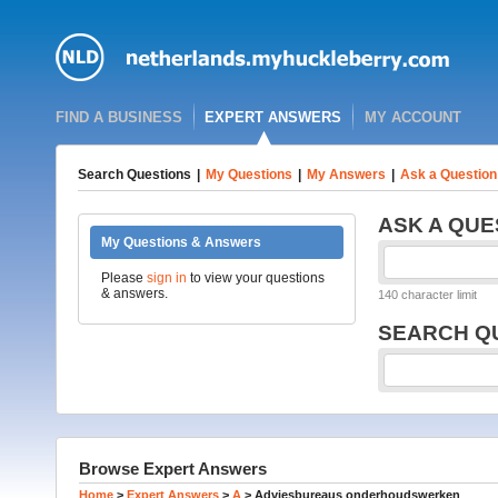
FIND A BUSINESS
EXPERT ANSWERS
MY ACCOUNT
Search Questions
|
My Questions
|
My Answers
|
Ask a Question
ASK A QUE
My Questions & Answers
Please
sign in
to view your questions
& answers.
140 character limit
SEARCH Q
Browse Expert Answers
Home
>
Expert Answers
>
A
>
Adviesbureaus onderhoudswerken