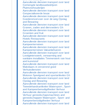
Aanvullende diensten transport over land
Gemengde landbouwbedrijven
Pluimveehouderijen
Aanvullende diensten transport over land
Gespecialiseerde bouw
Aanvullende diensten transport over land
Goederenvervoer over de weg Opslag
and Bewaring
Aanvullende diensten transport over land
Granen, zaden and diervoeders Gh
Aanvullende diensten transport over land
Groenten and fruit
Aanvullende diensten transport over land
Hotels Restaurants
Aanvullende diensten transport over land
Kampeerterreinen
Aanvullende diensten transport over land
Kampeerterreinen Vakantiehuizen
Aanvullende diensten transport over land
Loodgieterswerk, verwarming and
sanitaire installaties Timmerwerk van hout
and kunststof
Aanvullende diensten transport over land
Makelaars in onroerend goed
Verhuisdiensten
Aanvullende diensten transport over land
Motoren Speelgoed and sportartikelen Gh
Aanvullende diensten transport over land
Opslag and Bewaring
Aanvullende diensten transport over land
Tweedehandsartikelen Watersport-, Sport-
and Kampeerbenodigdheden Verhuur
Aanvullende diensten transport over land
Verhuur gereedschapsmachines and
gereedschappen Watersport-, Sport- and
Kampeerbenodigdheden Verhuur
Aanvullende diensten transport over land