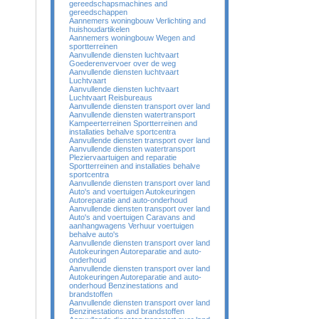
gereedschapsmachines and
gereedschappen
Aannemers woningbouw Verlichting and
huishoudartikelen
Aannemers woningbouw Wegen and
sportterreinen
Aanvullende diensten luchtvaart
Goederenvervoer over de weg
Aanvullende diensten luchtvaart
Luchtvaart
Aanvullende diensten luchtvaart
Luchtvaart Reisbureaus
Aanvullende diensten transport over land
Aanvullende diensten watertransport
Kampeerterreinen Sportterreinen and
installaties behalve sportcentra
Aanvullende diensten transport over land
Aanvullende diensten watertransport
Pleziervaartuigen and reparatie
Sportterreinen and installaties behalve
sportcentra
Aanvullende diensten transport over land
Auto's and voertuigen Autokeuringen
Autoreparatie and auto-onderhoud
Aanvullende diensten transport over land
Auto's and voertuigen Caravans and
aanhangwagens Verhuur voertuigen
behalve auto's
Aanvullende diensten transport over land
Autokeuringen Autoreparatie and auto-
onderhoud
Aanvullende diensten transport over land
Autokeuringen Autoreparatie and auto-
onderhoud Benzinestations and
brandstoffen
Aanvullende diensten transport over land
Benzinestations and brandstoffen