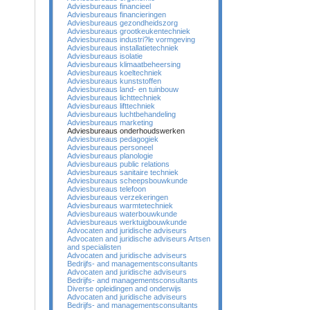
Adviesbureaus financieel
Adviesbureaus financieringen
Adviesbureaus gezondheidszorg
Adviesbureaus grootkeukentechniek
Adviesbureaus industri?le vormgeving
Adviesbureaus installatietechniek
Adviesbureaus isolatie
Adviesbureaus klimaatbeheersing
Adviesbureaus koeltechniek
Adviesbureaus kunststoffen
Adviesbureaus land- en tuinbouw
Adviesbureaus lichttechniek
Adviesbureaus lifttechniek
Adviesbureaus luchtbehandeling
Adviesbureaus marketing
Adviesbureaus onderhoudswerken
Adviesbureaus pedagogiek
Adviesbureaus personeel
Adviesbureaus planologie
Adviesbureaus public relations
Adviesbureaus sanitaire techniek
Adviesbureaus scheepsbouwkunde
Adviesbureaus telefoon
Adviesbureaus verzekeringen
Adviesbureaus warmtetechniek
Adviesbureaus waterbouwkunde
Adviesbureaus werktuigbouwkunde
Advocaten and juridische adviseurs
Advocaten and juridische adviseurs Artsen
and specialisten
Advocaten and juridische adviseurs
Bedrijfs- and managementsconsultants
Advocaten and juridische adviseurs
Bedrijfs- and managementsconsultants
Diverse opleidingen and onderwijs
Advocaten and juridische adviseurs
Bedrijfs- and managementsconsultants