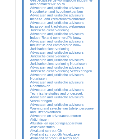
Gespecialiseerde woningbouw Industri?le
and commerci?le bouw
Advocaten and juridische adviseurs
Hypotheken and hypotheekbanken
Advocaten and juridische adviseurs
Incasso- and kredietcontrolebureaus
Advocaten and juridische adviseurs
Incasso- and kredietcontrolebureaus
Juridische dienstverlening
Advocaten and juridische adviseurs
Industri?le and commerci?le bouw
Advocaten and juridische adviseurs
Industri?le and commerci?le bouw
Juridische dienstverlening
Advocaten and juridische adviseurs
Juridische dienstverlening
Advocaten and juridische adviseurs
Juridische dienstverlening Notarissen
Advocaten and juridische adviseurs
Juridische dienstverlening Verzekeringen
Advocaten and juridische adviseurs
Notarissen
Advocaten and juridische adviseurs
Rechtbanken
Advocaten and juridische adviseurs
Technische studies and onderzoek
Advocaten and juridische adviseurs
Verzekeringen
Advocaten and juridische adviseurs
Werving and selectie van tijdelijk personeel
and uitzendkantoren
Advocaten en advocatenkantoren
Afdichtingen
Afluister- en opsporingsapparatuur
Afslankinstituten
Afval and schroot Gh
Afval and schroot Gh Antiekzaken
Afval and schroot Gh Auto's and