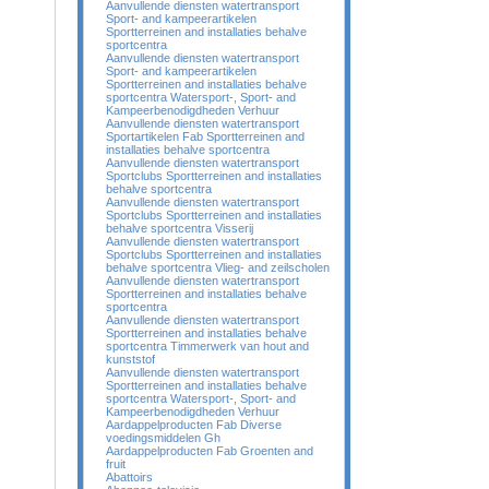
Aanvullende diensten watertransport
Sport- and kampeerartikelen
Sportterreinen and installaties behalve
sportcentra
Aanvullende diensten watertransport
Sport- and kampeerartikelen
Sportterreinen and installaties behalve
sportcentra Watersport-, Sport- and
Kampeerbenodigdheden Verhuur
Aanvullende diensten watertransport
Sportartikelen Fab Sportterreinen and
installaties behalve sportcentra
Aanvullende diensten watertransport
Sportclubs Sportterreinen and installaties
behalve sportcentra
Aanvullende diensten watertransport
Sportclubs Sportterreinen and installaties
behalve sportcentra Visserij
Aanvullende diensten watertransport
Sportclubs Sportterreinen and installaties
behalve sportcentra Vlieg- and zeilscholen
Aanvullende diensten watertransport
Sportterreinen and installaties behalve
sportcentra
Aanvullende diensten watertransport
Sportterreinen and installaties behalve
sportcentra Timmerwerk van hout and
kunststof
Aanvullende diensten watertransport
Sportterreinen and installaties behalve
sportcentra Watersport-, Sport- and
Kampeerbenodigdheden Verhuur
Aardappelproducten Fab Diverse
voedingsmiddelen Gh
Aardappelproducten Fab Groenten and
fruit
Abattoirs