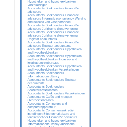
Hypotheken and hypotheekbanken
Verzekeringen
Accountants Boekhouders Financi?le
adviseurs
Accountants Boekhouders Financi?le
adviseurs Informaticaconsultancy Werving
and selectie van vast personeel
Accountants Boekhouders Financi?le
adviseurs Juridische dienstverlening
Accountants Boekhouders Financi?le
adviseurs Juridische dienstverlening
Register accountants
Accountants Boekhouders Financi?le
adviseurs Register accountants
Accountants Boekhouders Hypotheken
and hypotheekbanken
Accountants Boekhouders Hypotheken
and hypotheekbanken Incasso- and
kredietcontrolebureaus
Accountants Boekhouders Hypotheken
and hypotheekbanken Verzekeringen
Accountants Boekhouders
Informaticaconsultancy
Accountants Boekhouders Register
accountants
Accountants Boekhouders
Secretariaatsdiensten
Accountants Boekhouders Verzekeringen
Accountants Cafés and kroegen
Overheidsdiensten
Accountants Computers and
computerapparatuur
Accountants Consumentenkrediet
instellingen Effectenmakelaars and
fondsenbeheer Financi?le adviseurs
Hypotheken and hypotheekbanken
Informaticaconsultancy Juridische