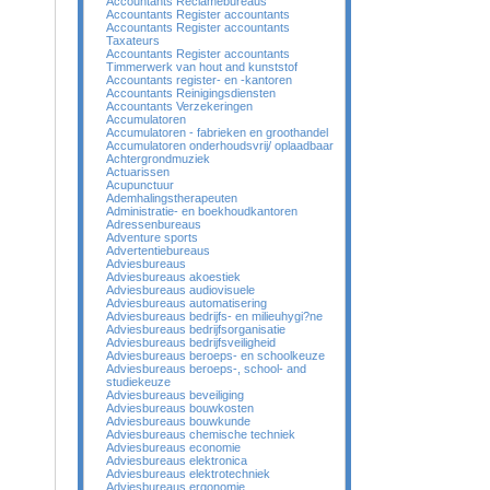
Accountants Reclamebureaus
Accountants Register accountants
Accountants Register accountants
Taxateurs
Accountants Register accountants
Timmerwerk van hout and kunststof
Accountants register- en -kantoren
Accountants Reinigingsdiensten
Accountants Verzekeringen
Accumulatoren
Accumulatoren - fabrieken en groothandel
Accumulatoren onderhoudsvrij/ oplaadbaar
Achtergrondmuziek
Actuarissen
Acupunctuur
Ademhalingstherapeuten
Administratie- en boekhoudkantoren
Adressenbureaus
Adventure sports
Advertentiebureaus
Adviesbureaus
Adviesbureaus akoestiek
Adviesbureaus audiovisuele
Adviesbureaus automatisering
Adviesbureaus bedrijfs- en milieuhygi?ne
Adviesbureaus bedrijfsorganisatie
Adviesbureaus bedrijfsveiligheid
Adviesbureaus beroeps- en schoolkeuze
Adviesbureaus beroeps-, school- and
studiekeuze
Adviesbureaus beveiliging
Adviesbureaus bouwkosten
Adviesbureaus bouwkunde
Adviesbureaus chemische techniek
Adviesbureaus economie
Adviesbureaus elektronica
Adviesbureaus elektrotechniek
Adviesbureaus ergonomie