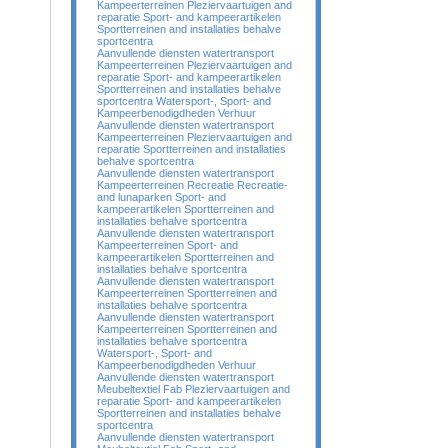
Kampeerterreinen Pleziervaartuigen and
reparatie Sport- and kampeerartikelen
Sportterreinen and installaties behalve
sportcentra
Aanvullende diensten watertransport
Kampeerterreinen Pleziervaartuigen and
reparatie Sport- and kampeerartikelen
Sportterreinen and installaties behalve
sportcentra Watersport-, Sport- and
Kampeerbenodigdheden Verhuur
Aanvullende diensten watertransport
Kampeerterreinen Pleziervaartuigen and
reparatie Sportterreinen and installaties
behalve sportcentra
Aanvullende diensten watertransport
Kampeerterreinen Recreatie Recreatie-
and lunaparken Sport- and
kampeerartikelen Sportterreinen and
installaties behalve sportcentra
Aanvullende diensten watertransport
Kampeerterreinen Sport- and
kampeerartikelen Sportterreinen and
installaties behalve sportcentra
Aanvullende diensten watertransport
Kampeerterreinen Sportterreinen and
installaties behalve sportcentra
Aanvullende diensten watertransport
Kampeerterreinen Sportterreinen and
installaties behalve sportcentra
Watersport-, Sport- and
Kampeerbenodigdheden Verhuur
Aanvullende diensten watertransport
Meubeltextiel Fab Pleziervaartuigen and
reparatie Sport- and kampeerartikelen
Sportterreinen and installaties behalve
sportcentra
Aanvullende diensten watertransport