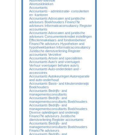
Abonnee-televisie
Abortusklinieken
Accountants
Accountants - administratie- consulenten
en -kantoren
Accountants Advocaten and juridische
adviseurs Boekhouders Financi?le
adviseurs Informaticaconsultancy Register
accountants
Accountants Advocaten and juridische
adviseurs Consumentenkrediet instellingen
Effectenmakelaars and fondsenbeheer
Financi?le adviseurs Hypotheken and
hypotheekbanken Informaticaconsultancy
Juridische dienstverlening Register
accountants Verzeker
Accountants Artsen and specialisten
Accountants Auto's and voertuigen
Verhuur voertuigen behalve auto's
Accountants Auto-onderdelen and -
accessoires
Accountants Autokeuringen Autoreparatie
and auto-onderhoud
Accountants Basis- and kleuteronderwijs
Boekhouders
Accountants Bedrijfs- and
managementsconsultants
Accountants Bedrijfs- and
managementsconsultants Boekhouders
Accountants Bedrijfs- and
managementsconsultants Boekhouders
Diverse opleidingen and onderwijs
Financi?le adviseurs Juridische
dienstverlening Register accountants
Accountants Bedrijfs- and
managementsconsultants Boekhouders
Financi?le adviseurs
Accountants Bedrijfs- and