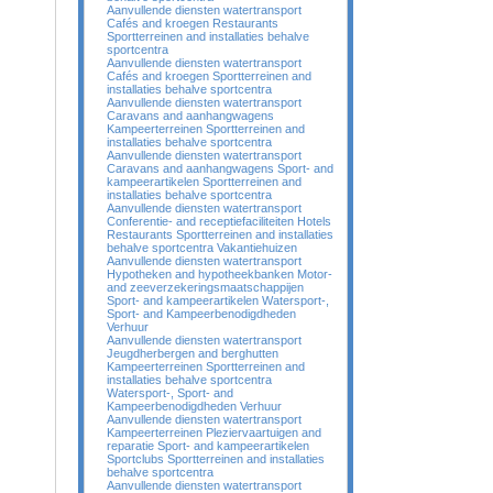
Aanvullende diensten watertransport
Cafés and kroegen Restaurants
Sportterreinen and installaties behalve
sportcentra
Aanvullende diensten watertransport
Cafés and kroegen Sportterreinen and
installaties behalve sportcentra
Aanvullende diensten watertransport
Caravans and aanhangwagens
Kampeerterreinen Sportterreinen and
installaties behalve sportcentra
Aanvullende diensten watertransport
Caravans and aanhangwagens Sport- and
kampeerartikelen Sportterreinen and
installaties behalve sportcentra
Aanvullende diensten watertransport
Conferentie- and receptiefaciliteiten Hotels
Restaurants Sportterreinen and installaties
behalve sportcentra Vakantiehuizen
Aanvullende diensten watertransport
Hypotheken and hypotheekbanken Motor-
and zeeverzekeringsmaatschappijen
Sport- and kampeerartikelen Watersport-,
Sport- and Kampeerbenodigdheden
Verhuur
Aanvullende diensten watertransport
Jeugdherbergen and berghutten
Kampeerterreinen Sportterreinen and
installaties behalve sportcentra
Watersport-, Sport- and
Kampeerbenodigdheden Verhuur
Aanvullende diensten watertransport
Kampeerterreinen Pleziervaartuigen and
reparatie Sport- and kampeerartikelen
Sportclubs Sportterreinen and installaties
behalve sportcentra
Aanvullende diensten watertransport