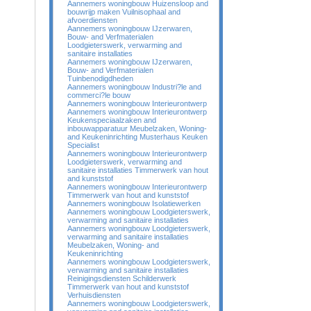
Aannemers woningbouw Huizensloop and
bouwrijp maken Vuilnisophaal and
afvoerdiensten
Aannemers woningbouw IJzerwaren,
Bouw- and Verfmaterialen
Loodgieterswerk, verwarming and
sanitaire installaties
Aannemers woningbouw IJzerwaren,
Bouw- and Verfmaterialen
Tuinbenodigdheden
Aannemers woningbouw Industri?le and
commerci?le bouw
Aannemers woningbouw Interieurontwerp
Aannemers woningbouw Interieurontwerp
Keukenspeciaalzaken and
inbouwapparatuur Meubelzaken, Woning-
and Keukeninrichting Musterhaus Keuken
Specialist
Aannemers woningbouw Interieurontwerp
Loodgieterswerk, verwarming and
sanitaire installaties Timmerwerk van hout
and kunststof
Aannemers woningbouw Interieurontwerp
Timmerwerk van hout and kunststof
Aannemers woningbouw Isolatiewerken
Aannemers woningbouw Loodgieterswerk,
verwarming and sanitaire installaties
Aannemers woningbouw Loodgieterswerk,
verwarming and sanitaire installaties
Meubelzaken, Woning- and
Keukeninrichting
Aannemers woningbouw Loodgieterswerk,
verwarming and sanitaire installaties
Reinigingsdiensten Schilderwerk
Timmerwerk van hout and kunststof
Verhuisdiensten
Aannemers woningbouw Loodgieterswerk,