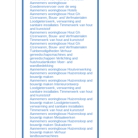
Aannemers woningbouw
Goederenvervoer over de weg
Aannemers woningbouw Hotels
Aannemers woningbouw Hout Gh
IJzerwaren, Bouw- and Verfmaterialen
Loodgieterswerk, verwarming and
sanitaire installaties Timmerwerk van hout
and kunststof
Aannemers woningbouw Hout Gh
IJzerwaren, Bouw- and Verfmaterialen
Timmerwerk van hout and kunststof
Aannemers woningbouw Hout Gh
IJzerwaren, Bouw- and Verfmaterialen
Tuinbenodigdheden Verhuur
gereedschapsmachines and
gereedschappen Verlichting and
huishoudartikelen Vloer- and
wandbedekking
Aannemers woningbouw Houtverwerking
Aannemers woningbouw Huizensloop and
bouwrijp maken
Aannemers woningbouw Huizensloop and
bouwrijp maken Interieurontwerp
Loodgieterswerk, verwarming and
sanitaire installaties Timmerwerk van hout
and kunststof
Aannemers woningbouw Huizensloop and
bouwrijp maken Loodgieterswerk,
verwarming and sanitaire installaties
Timmerwerk van hout and kunststof
Aannemers woningbouw Huizensloop and
bouwrijp maken Metaalwerken
Aannemers woningbouw Huizensloop and
bouwrijp maken Stukadoren
Aannemers woningbouw Huizensloop and
bouwrijp maken Verhuur
landbouwmachines