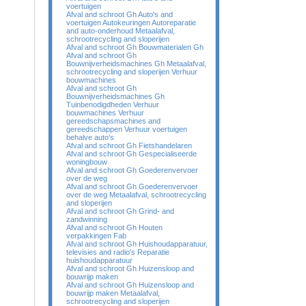
voertuigen
Afval and schroot Gh Auto's and
voertuigen Autokeuringen Autoreparatie
and auto-onderhoud Metaalafval,
schrootrecycling and sloperijen
Afval and schroot Gh Bouwmaterialen Gh
Afval and schroot Gh
Bouwnijverheidsmachines Gh Metaalafval,
schrootrecycling and sloperijen Verhuur
bouwmachines
Afval and schroot Gh
Bouwnijverheidsmachines Gh
Tuinbenodigdheden Verhuur
bouwmachines Verhuur
gereedschapsmachines and
gereedschappen Verhuur voertuigen
behalve auto's
Afval and schroot Gh Fietshandelaren
Afval and schroot Gh Gespecialiseerde
woningbouw
Afval and schroot Gh Goederenvervoer
over de weg
Afval and schroot Gh Goederenvervoer
over de weg Metaalafval, schrootrecycling
and sloperijen
Afval and schroot Gh Grind- and
zandwinning
Afval and schroot Gh Houten
verpakkingen Fab
Afval and schroot Gh Huishoudapparatuur,
televisies and radio's Reparatie
huishoudapparatuur
Afval and schroot Gh Huizensloop and
bouwrijp maken
Afval and schroot Gh Huizensloop and
bouwrijp maken Metaalafval,
schrootrecycling and sloperijen