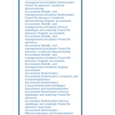
managementsconsultants Boekhouders
Financi?le adviseurs Juridische
dienstverlening
Accountants Bedrijfs- and
managementsconsultants Boekhouders
Financi?le adviseurs Juridische
dienstverlening Register accountants
Accountants Bedrijfs- and
managementsconsultants Diverse
opleidingen and onderwijs Financi?le
adviseurs Register accountants
Accountants Bedrijfs- and
managementsconsultants Financi?le
adviseurs
Accountants Bedrijfs- and
managementsconsultants Financi?le
adviseurs Juridische dienstverlening
Accountants Bedrijfs- and
managementsconsultants Financi?le
adviseurs Register accountants
Accountants Bedrijfs- and
managementsconsultants Register
accountants
Accountants Boekhouders
Accountants Boekhouders Computers and
computerapparatuur
Accountants Boekhouders
Consumentenkrediet instellingen
Hypotheken and hypotheekbanken
Accountants Boekhouders Diverse
opleidingen and onderwijs Financi?le
adviseurs
Accountants Boekhouders Diverse
opleidingen and onderwijs Financi?le
adviseurs Sportclubs
Accountants Boekhouders
Effectenmakelaars and fondsenbeheer