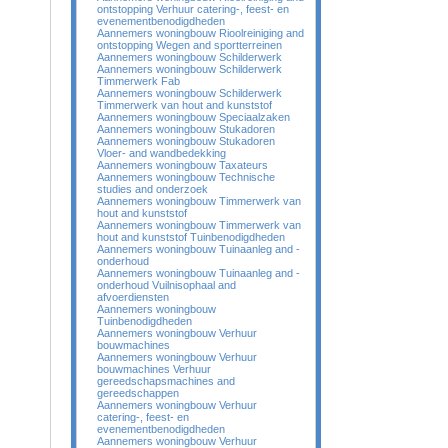
ontstopping Verhuur catering-, feest- en
evenementbenodigdheden
Aannemers woningbouw Rioolreiniging and
ontstopping Wegen and sportterreinen
Aannemers woningbouw Schilderwerk
Aannemers woningbouw Schilderwerk
Timmerwerk Fab
Aannemers woningbouw Schilderwerk
Timmerwerk van hout and kunststof
Aannemers woningbouw Speciaalzaken
Aannemers woningbouw Stukadoren
Aannemers woningbouw Stukadoren
Vloer- and wandbedekking
Aannemers woningbouw Taxateurs
Aannemers woningbouw Technische
studies and onderzoek
Aannemers woningbouw Timmerwerk van
hout and kunststof
Aannemers woningbouw Timmerwerk van
hout and kunststof Tuinbenodigdheden
Aannemers woningbouw Tuinaanleg and -
onderhoud
Aannemers woningbouw Tuinaanleg and -
onderhoud Vuilnisophaal and
afvoerdiensten
Aannemers woningbouw
Tuinbenodigdheden
Aannemers woningbouw Verhuur
bouwmachines
Aannemers woningbouw Verhuur
bouwmachines Verhuur
gereedschapsmachines and
gereedschappen
Aannemers woningbouw Verhuur
catering-, feest- en
evenementbenodigdheden
Aannemers woningbouw Verhuur