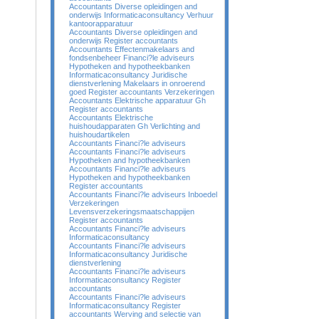
Accountants Diverse opleidingen and
onderwijs Informaticaconsultancy Verhuur
kantoorapparatuur
Accountants Diverse opleidingen and
onderwijs Register accountants
Accountants Effectenmakelaars and
fondsenbeheer Financi?le adviseurs
Hypotheken and hypotheekbanken
Informaticaconsultancy Juridische
dienstverlening Makelaars in onroerend
goed Register accountants Verzekeringen
Accountants Elektrische apparatuur Gh
Register accountants
Accountants Elektrische
huishoudapparaten Gh Verlichting and
huishoudartikelen
Accountants Financi?le adviseurs
Accountants Financi?le adviseurs
Hypotheken and hypotheekbanken
Accountants Financi?le adviseurs
Hypotheken and hypotheekbanken
Register accountants
Accountants Financi?le adviseurs Inboedel
Verzekeringen
Levensverzekeringsmaatschappijen
Register accountants
Accountants Financi?le adviseurs
Informaticaconsultancy
Accountants Financi?le adviseurs
Informaticaconsultancy Juridische
dienstverlening
Accountants Financi?le adviseurs
Informaticaconsultancy Register
accountants
Accountants Financi?le adviseurs
Informaticaconsultancy Register
accountants Werving and selectie van