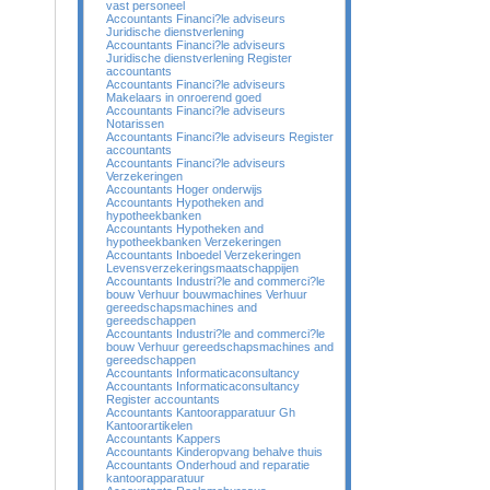
vast personeel
Accountants Financi?le adviseurs
Juridische dienstverlening
Accountants Financi?le adviseurs
Juridische dienstverlening Register
accountants
Accountants Financi?le adviseurs
Makelaars in onroerend goed
Accountants Financi?le adviseurs
Notarissen
Accountants Financi?le adviseurs Register
accountants
Accountants Financi?le adviseurs
Verzekeringen
Accountants Hoger onderwijs
Accountants Hypotheken and
hypotheekbanken
Accountants Hypotheken and
hypotheekbanken Verzekeringen
Accountants Inboedel Verzekeringen
Levensverzekeringsmaatschappijen
Accountants Industri?le and commerci?le
bouw Verhuur bouwmachines Verhuur
gereedschapsmachines and
gereedschappen
Accountants Industri?le and commerci?le
bouw Verhuur gereedschapsmachines and
gereedschappen
Accountants Informaticaconsultancy
Accountants Informaticaconsultancy
Register accountants
Accountants Kantoorapparatuur Gh
Kantoorartikelen
Accountants Kappers
Accountants Kinderopvang behalve thuis
Accountants Onderhoud and reparatie
kantoorapparatuur