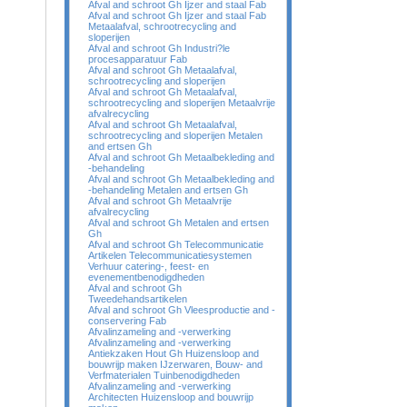
Afval and schroot Gh Ijzer and staal Fab
Afval and schroot Gh Ijzer and staal Fab
Metaalafval, schrootrecycling and
sloperijen
Afval and schroot Gh Industri?le
procesapparatuur Fab
Afval and schroot Gh Metaalafval,
schrootrecycling and sloperijen
Afval and schroot Gh Metaalafval,
schrootrecycling and sloperijen Metaalvrije
afvalrecycling
Afval and schroot Gh Metaalafval,
schrootrecycling and sloperijen Metalen
and ertsen Gh
Afval and schroot Gh Metaalbekleding and
-behandeling
Afval and schroot Gh Metaalbekleding and
-behandeling Metalen and ertsen Gh
Afval and schroot Gh Metaalvrije
afvalrecycling
Afval and schroot Gh Metalen and ertsen
Gh
Afval and schroot Gh Telecommunicatie
Artikelen Telecommunicatiesystemen
Verhuur catering-, feest- en
evenementbenodigdheden
Afval and schroot Gh
Tweedehandsartikelen
Afval and schroot Gh Vleesproductie and -
conservering Fab
Afvalinzameling and -verwerking
Afvalinzameling and -verwerking
Antiekzaken Hout Gh Huizensloop and
bouwrijp maken IJzerwaren, Bouw- and
Verfmaterialen Tuinbenodigdheden
Afvalinzameling and -verwerking
Architecten Huizensloop and bouwrijp