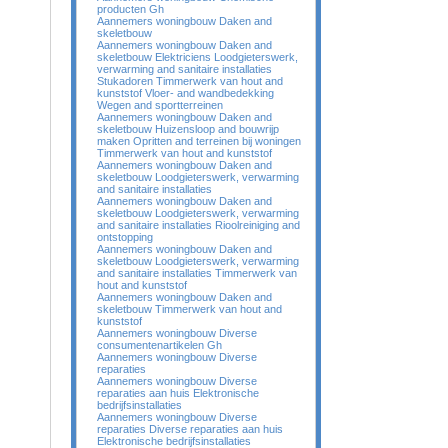
producten Gh
Aannemers woningbouw Daken and
skeletbouw
Aannemers woningbouw Daken and
skeletbouw Elektriciens Loodgieterswerk,
verwarming and sanitaire installaties
Stukadoren Timmerwerk van hout and
kunststof Vloer- and wandbedekking
Wegen and sportterreinen
Aannemers woningbouw Daken and
skeletbouw Huizensloop and bouwrijp
maken Opritten and terreinen bij woningen
Timmerwerk van hout and kunststof
Aannemers woningbouw Daken and
skeletbouw Loodgieterswerk, verwarming
and sanitaire installaties
Aannemers woningbouw Daken and
skeletbouw Loodgieterswerk, verwarming
and sanitaire installaties Rioolreiniging and
ontstopping
Aannemers woningbouw Daken and
skeletbouw Loodgieterswerk, verwarming
and sanitaire installaties Timmerwerk van
hout and kunststof
Aannemers woningbouw Daken and
skeletbouw Timmerwerk van hout and
kunststof
Aannemers woningbouw Diverse
consumentenartikelen Gh
Aannemers woningbouw Diverse
reparaties
Aannemers woningbouw Diverse
reparaties aan huis Elektronische
bedrijfsinstallaties
Aannemers woningbouw Diverse
reparaties Diverse reparaties aan huis
Elektronische bedrijfsinstallaties