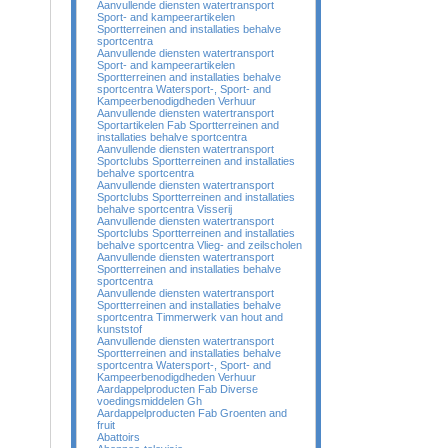
Aanvullende diensten watertransport
Sport- and kampeerartikelen
Sportterreinen and installaties behalve
sportcentra
Aanvullende diensten watertransport
Sport- and kampeerartikelen
Sportterreinen and installaties behalve
sportcentra Watersport-, Sport- and
Kampeerbenodigdheden Verhuur
Aanvullende diensten watertransport
Sportartikelen Fab Sportterreinen and
installaties behalve sportcentra
Aanvullende diensten watertransport
Sportclubs Sportterreinen and installaties
behalve sportcentra
Aanvullende diensten watertransport
Sportclubs Sportterreinen and installaties
behalve sportcentra Visserij
Aanvullende diensten watertransport
Sportclubs Sportterreinen and installaties
behalve sportcentra Vlieg- and zeilscholen
Aanvullende diensten watertransport
Sportterreinen and installaties behalve
sportcentra
Aanvullende diensten watertransport
Sportterreinen and installaties behalve
sportcentra Timmerwerk van hout and
kunststof
Aanvullende diensten watertransport
Sportterreinen and installaties behalve
sportcentra Watersport-, Sport- and
Kampeerbenodigdheden Verhuur
Aardappelproducten Fab Diverse
voedingsmiddelen Gh
Aardappelproducten Fab Groenten and
fruit
Abattoirs