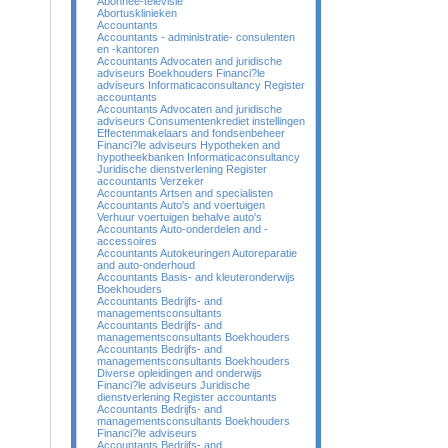
Abonnee-televisie
Abortusklinieken
Accountants
Accountants - administratie- consulenten
en -kantoren
Accountants Advocaten and juridische
adviseurs Boekhouders Financi?le
adviseurs Informaticaconsultancy Register
accountants
Accountants Advocaten and juridische
adviseurs Consumentenkrediet instellingen
Effectenmakelaars and fondsenbeheer
Financi?le adviseurs Hypotheken and
hypotheekbanken Informaticaconsultancy
Juridische dienstverlening Register
accountants Verzeker
Accountants Artsen and specialisten
Accountants Auto's and voertuigen
Verhuur voertuigen behalve auto's
Accountants Auto-onderdelen and -
accessoires
Accountants Autokeuringen Autoreparatie
and auto-onderhoud
Accountants Basis- and kleuteronderwijs
Boekhouders
Accountants Bedrijfs- and
managementsconsultants
Accountants Bedrijfs- and
managementsconsultants Boekhouders
Accountants Bedrijfs- and
managementsconsultants Boekhouders
Diverse opleidingen and onderwijs
Financi?le adviseurs Juridische
dienstverlening Register accountants
Accountants Bedrijfs- and
managementsconsultants Boekhouders
Financi?le adviseurs
Accountants Bedrijfs- and