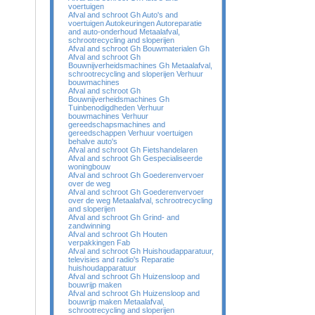
voertuigen
Afval and schroot Gh Auto's and
voertuigen Autokeuringen Autoreparatie
and auto-onderhoud Metaalafval,
schrootrecycling and sloperijen
Afval and schroot Gh Bouwmaterialen Gh
Afval and schroot Gh
Bouwnijverheidsmachines Gh Metaalafval,
schrootrecycling and sloperijen Verhuur
bouwmachines
Afval and schroot Gh
Bouwnijverheidsmachines Gh
Tuinbenodigdheden Verhuur
bouwmachines Verhuur
gereedschapsmachines and
gereedschappen Verhuur voertuigen
behalve auto's
Afval and schroot Gh Fietshandelaren
Afval and schroot Gh Gespecialiseerde
woningbouw
Afval and schroot Gh Goederenvervoer
over de weg
Afval and schroot Gh Goederenvervoer
over de weg Metaalafval, schrootrecycling
and sloperijen
Afval and schroot Gh Grind- and
zandwinning
Afval and schroot Gh Houten
verpakkingen Fab
Afval and schroot Gh Huishoudapparatuur,
televisies and radio's Reparatie
huishoudapparatuur
Afval and schroot Gh Huizensloop and
bouwrijp maken
Afval and schroot Gh Huizensloop and
bouwrijp maken Metaalafval,
schrootrecycling and sloperijen