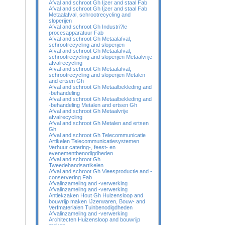
Afval and schroot Gh Ijzer and staal Fab
Afval and schroot Gh Ijzer and staal Fab
Metaalafval, schrootrecycling and
sloperijen
Afval and schroot Gh Industri?le
procesapparatuur Fab
Afval and schroot Gh Metaalafval,
schrootrecycling and sloperijen
Afval and schroot Gh Metaalafval,
schrootrecycling and sloperijen Metaalvrije
afvalrecycling
Afval and schroot Gh Metaalafval,
schrootrecycling and sloperijen Metalen
and ertsen Gh
Afval and schroot Gh Metaalbekleding and
-behandeling
Afval and schroot Gh Metaalbekleding and
-behandeling Metalen and ertsen Gh
Afval and schroot Gh Metaalvrije
afvalrecycling
Afval and schroot Gh Metalen and ertsen
Gh
Afval and schroot Gh Telecommunicatie
Artikelen Telecommunicatiesystemen
Verhuur catering-, feest- en
evenementbenodigdheden
Afval and schroot Gh
Tweedehandsartikelen
Afval and schroot Gh Vleesproductie and -
conservering Fab
Afvalinzameling and -verwerking
Afvalinzameling and -verwerking
Antiekzaken Hout Gh Huizensloop and
bouwrijp maken IJzerwaren, Bouw- and
Verfmaterialen Tuinbenodigdheden
Afvalinzameling and -verwerking
Architecten Huizensloop and bouwrijp