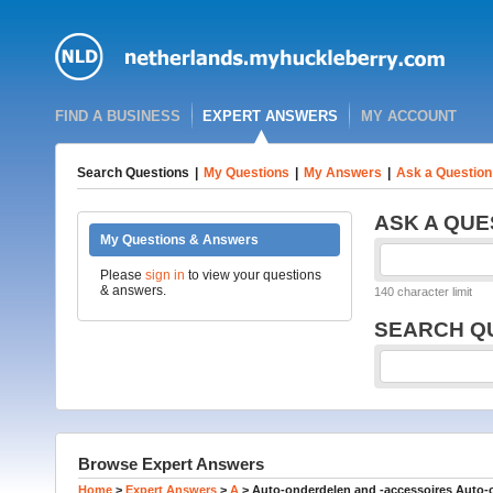
FIND A BUSINESS
EXPERT ANSWERS
MY ACCOUNT
Search Questions
|
My Questions
|
My Answers
|
Ask a Question
ASK A QUE
My Questions & Answers
Please
sign in
to view your questions
& answers.
140 character limit
SEARCH Q
Browse Expert Answers
Home
>
Expert Answers
>
A
>
Auto-onderdelen and -accessoires Auto-