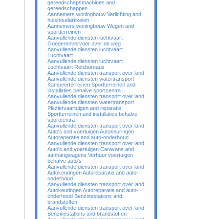
gereedschapsmachines and
gereedschappen
Aannemers woningbouw Verlichting and
huishoudartikelen
Aannemers woningbouw Wegen and
sportterreinen
Aanvullende diensten luchtvaart
Goederenvervoer over de weg
Aanvullende diensten luchtvaart
Luchtvaart
Aanvullende diensten luchtvaart
Luchtvaart Reisbureaus
Aanvullende diensten transport over land
Aanvullende diensten watertransport
Kampeerterreinen Sportterreinen and
installaties behalve sportcentra
Aanvullende diensten transport over land
Aanvullende diensten watertransport
Pleziervaartuigen and reparatie
Sportterreinen and installaties behalve
sportcentra
Aanvullende diensten transport over land
Auto's and voertuigen Autokeuringen
Autoreparatie and auto-onderhoud
Aanvullende diensten transport over land
Auto's and voertuigen Caravans and
aanhangwagens Verhuur voertuigen
behalve auto's
Aanvullende diensten transport over land
Autokeuringen Autoreparatie and auto-
onderhoud
Aanvullende diensten transport over land
Autokeuringen Autoreparatie and auto-
onderhoud Benzinestations and
brandstoffen
Aanvullende diensten transport over land
Benzinestations and brandstoffen