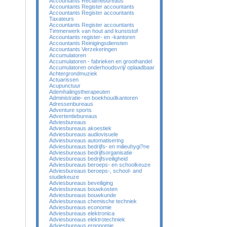
Accountants Reclamebureaus
Accountants Register accountants
Accountants Register accountants
Taxateurs
Accountants Register accountants
Timmerwerk van hout and kunststof
Accountants register- en -kantoren
Accountants Reinigingsdiensten
Accountants Verzekeringen
Accumulatoren
Accumulatoren - fabrieken en groothandel
Accumulatoren onderhoudsvrij/ oplaadbaar
Achtergrondmuziek
Actuarissen
Acupunctuur
Ademhalingstherapeuten
Administratie- en boekhoudkantoren
Adressenbureaus
Adventure sports
Advertentiebureaus
Adviesbureaus
Adviesbureaus akoestiek
Adviesbureaus audiovisuele
Adviesbureaus automatisering
Adviesbureaus bedrijfs- en milieuhygi?ne
Adviesbureaus bedrijfsorganisatie
Adviesbureaus bedrijfsveiligheid
Adviesbureaus beroeps- en schoolkeuze
Adviesbureaus beroeps-, school- and
studiekeuze
Adviesbureaus beveiliging
Adviesbureaus bouwkosten
Adviesbureaus bouwkunde
Adviesbureaus chemische techniek
Adviesbureaus economie
Adviesbureaus elektronica
Adviesbureaus elektrotechniek
Adviesbureaus ergonomie