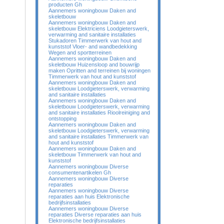
producten Gh
Aannemers woningbouw Daken and
skeletbouw
Aannemers woningbouw Daken and
skeletbouw Elektriciens Loodgieterswerk,
verwarming and sanitaire installaties
Stukadoren Timmerwerk van hout and
kunststof Vloer- and wandbedekking
Wegen and sportterreinen
Aannemers woningbouw Daken and
skeletbouw Huizensloop and bouwrijp
maken Opritten and terreinen bij woningen
Timmerwerk van hout and kunststof
Aannemers woningbouw Daken and
skeletbouw Loodgieterswerk, verwarming
and sanitaire installaties
Aannemers woningbouw Daken and
skeletbouw Loodgieterswerk, verwarming
and sanitaire installaties Rioolreiniging and
ontstopping
Aannemers woningbouw Daken and
skeletbouw Loodgieterswerk, verwarming
and sanitaire installaties Timmerwerk van
hout and kunststof
Aannemers woningbouw Daken and
skeletbouw Timmerwerk van hout and
kunststof
Aannemers woningbouw Diverse
consumentenartikelen Gh
Aannemers woningbouw Diverse
reparaties
Aannemers woningbouw Diverse
reparaties aan huis Elektronische
bedrijfsinstallaties
Aannemers woningbouw Diverse
reparaties Diverse reparaties aan huis
Elektronische bedrijfsinstallaties