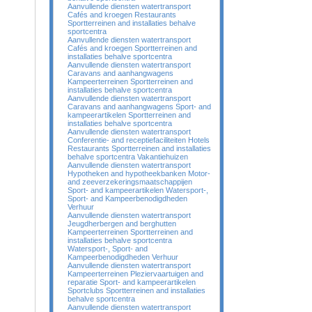
Aanvullende diensten watertransport
Cafés and kroegen Restaurants
Sportterreinen and installaties behalve
sportcentra
Aanvullende diensten watertransport
Cafés and kroegen Sportterreinen and
installaties behalve sportcentra
Aanvullende diensten watertransport
Caravans and aanhangwagens
Kampeerterreinen Sportterreinen and
installaties behalve sportcentra
Aanvullende diensten watertransport
Caravans and aanhangwagens Sport- and
kampeerartikelen Sportterreinen and
installaties behalve sportcentra
Aanvullende diensten watertransport
Conferentie- and receptiefaciliteiten Hotels
Restaurants Sportterreinen and installaties
behalve sportcentra Vakantiehuizen
Aanvullende diensten watertransport
Hypotheken and hypotheekbanken Motor-
and zeeverzekeringsmaatschappijen
Sport- and kampeerartikelen Watersport-,
Sport- and Kampeerbenodigdheden
Verhuur
Aanvullende diensten watertransport
Jeugdherbergen and berghutten
Kampeerterreinen Sportterreinen and
installaties behalve sportcentra
Watersport-, Sport- and
Kampeerbenodigdheden Verhuur
Aanvullende diensten watertransport
Kampeerterreinen Pleziervaartuigen and
reparatie Sport- and kampeerartikelen
Sportclubs Sportterreinen and installaties
behalve sportcentra
Aanvullende diensten watertransport