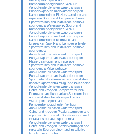
Watersport-, Sport- and
Kampeerbenodigdheden Verhuur
Aanvullende diensten watertransport
Bungalowparken and vakantiedorpen
Kampeerterreinen Pleziervaartuigen and
reparatie Sport- and kampeerartikelen
Sportterreinen and installaties behalve
sportcentra Watersport-, Sport- and
Kampeerbenodigdheden Verhu
Aanvullende diensten watertransport
Bungalowparken and vakantiedorpen
Kampeerterreinen Recreatie- and
lunaparken Sport- and kampeerartikelen
Sportterreinen and installaties behalve
sportcentra
Aanvullende diensten watertransport
Bungalowparken and vakantiedorpen
Pleziervaartuigen and reparatie
Sportterreinen and installaties behalve
sportcentra Vakantiehuizen
Aanvullende diensten watertransport
Bungalowparken and vakantiedorpen
Sportclubs Sportterreinen and installaties
behalve sportcentra Vlieg- and zeilscholen
Aanvullende diensten watertransport
Cafés and kroegen Kampeerterreinen
Recreatie- and lunaparken Sportterreinen
and installaties behalve sportcentra
Watersport-, Sport- and
Kampeerbenodigdheden Verhuur
Aanvullende diensten watertransport
Cafés and kroegen Pleziervaartuigen and
reparatie Restaurants Sportterreinen and
installaties behalve sportcentra
Aanvullende diensten watertransport
Cafés and kroegen Pleziervaartuigen and
reparatie Sportterreinen and installaties
behalve sportcentra