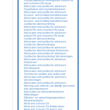
Gespecialiseerde woningbouw Industri?le
and commerci?le bouw
Advocaten and juridische adviseurs
Hypotheken and hypotheekbanken
Advocaten and juridische adviseurs
Incasso- and kredietcontrolebureaus
Advocaten and juridische adviseurs
Incasso- and kredietcontrolebureaus
Juridische dienstverlening
Advocaten and juridische adviseurs
Industri?le and commerci?le bouw
Advocaten and juridische adviseurs
Industri?le and commerci?le bouw
Juridische dienstverlening
Advocaten and juridische adviseurs
Juridische dienstverlening
Advocaten and juridische adviseurs
Juridische dienstverlening Notarissen
Advocaten and juridische adviseurs
Juridische dienstverlening Verzekeringen
Advocaten and juridische adviseurs
Notarissen
Advocaten and juridische adviseurs
Rechtbanken
Advocaten and juridische adviseurs
Technische studies and onderzoek
Advocaten and juridische adviseurs
Verzekeringen
Advocaten and juridische adviseurs
Werving and selectie van tijdelijk personeel
and uitzendkantoren
Advocaten en advocatenkantoren
Afdichtingen
Afluister- en opsporingsapparatuur
Afslankinstituten
Afval and schroot Gh
Afval and schroot Gh Antiekzaken
Afval and schroot Gh Auto's and