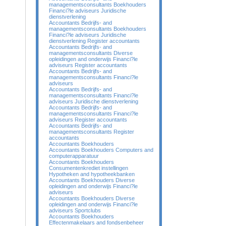
managementsconsultants Boekhouders
Financi?le adviseurs Juridische
dienstverlening
Accountants Bedrijfs- and
managementsconsultants Boekhouders
Financi?le adviseurs Juridische
dienstverlening Register accountants
Accountants Bedrijfs- and
managementsconsultants Diverse
opleidingen and onderwijs Financi?le
adviseurs Register accountants
Accountants Bedrijfs- and
managementsconsultants Financi?le
adviseurs
Accountants Bedrijfs- and
managementsconsultants Financi?le
adviseurs Juridische dienstverlening
Accountants Bedrijfs- and
managementsconsultants Financi?le
adviseurs Register accountants
Accountants Bedrijfs- and
managementsconsultants Register
accountants
Accountants Boekhouders
Accountants Boekhouders Computers and
computerapparatuur
Accountants Boekhouders
Consumentenkrediet instellingen
Hypotheken and hypotheekbanken
Accountants Boekhouders Diverse
opleidingen and onderwijs Financi?le
adviseurs
Accountants Boekhouders Diverse
opleidingen and onderwijs Financi?le
adviseurs Sportclubs
Accountants Boekhouders
Effectenmakelaars and fondsenbeheer