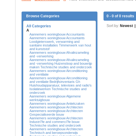
Browse Categories
0 - 0 of 0 results
Sort by:
Newest
|
All Categories
A
Aannemers woningbouw Accountants
Aannemers woningbouw Accountants
Loodgieterswerk, verwarming and
sanitaire installaties Timmerwerk van hout
and kunststof
Aannemers woningbouw Afvalinzameling
and -verwerking
Aannemers woningbouw Afvalinzameling
and -verwerking Huizensloop and bouwrijp
maken Technische studies and onderzoek
Aannemers woningbouw Airconditioning
and ventilatie
Aannemers woningbouw Airconditioning
and ventilatie Bedrijfsinventaris Gh
Huishoudapparatuur, televisies and radio's
Isolatiewerken Technische studies and
onderzoek
Aannemers woningbouw Algemene
werktuigbouw
Aannemers woningbouw Antiekzaken
Aannemers woningbouw Architecten
Aannemers woningbouw Architecten
Gespecialiseerde bouw
Aannemers woningbouw Architecten
Industri?le and commerci?le bouw
Technische studies and onderzoek
Aannemers woningbouw Architecten
Technisch and beroepsonderwijs