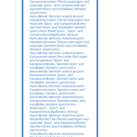
Kampeerterreinen Pleziervaartuigen and
reparatie Sport- and kampeerartikelen
Sportterreinen and installaties behalve
sportcentra
Aanvullende diensten watertransport
Kampeerterreinen Pleziervaartuigen and
reparatie Sport- and kampeerartikelen
Sportterreinen and installaties behalve
sportcentra Watersport-, Sport- and
Kampeerbenodigdheden Verhuur
Aanvullende diensten watertransport
Kampeerterreinen Pleziervaartuigen and
reparatie Sportterreinen and installaties
behalve sportcentra
Aanvullende diensten watertransport
Kampeerterreinen Recreatie Recreatie-
and lunaparken Sport- and
kampeerartikelen Sportterreinen and
installaties behalve sportcentra
Aanvullende diensten watertransport
Kampeerterreinen Sport- and
kampeerartikelen Sportterreinen and
installaties behalve sportcentra
Aanvullende diensten watertransport
Kampeerterreinen Sportterreinen and
installaties behalve sportcentra
Aanvullende diensten watertransport
Kampeerterreinen Sportterreinen and
installaties behalve sportcentra
Watersport-, Sport- and
Kampeerbenodigdheden Verhuur
Aanvullende diensten watertransport
Meubeltextiel Fab Pleziervaartuigen and
reparatie Sport- and kampeerartikelen
Sportterreinen and installaties behalve
sportcentra
Aanvullende diensten watertransport