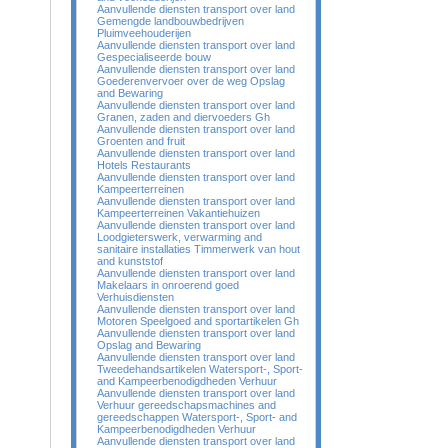
Aanvullende diensten transport over land
Gemengde landbouwbedrijven
Pluimveehouderijen
Aanvullende diensten transport over land
Gespecialiseerde bouw
Aanvullende diensten transport over land
Goederenvervoer over de weg Opslag
and Bewaring
Aanvullende diensten transport over land
Granen, zaden and diervoeders Gh
Aanvullende diensten transport over land
Groenten and fruit
Aanvullende diensten transport over land
Hotels Restaurants
Aanvullende diensten transport over land
Kampeerterreinen
Aanvullende diensten transport over land
Kampeerterreinen Vakantiehuizen
Aanvullende diensten transport over land
Loodgieterswerk, verwarming and
sanitaire installaties Timmerwerk van hout
and kunststof
Aanvullende diensten transport over land
Makelaars in onroerend goed
Verhuisdiensten
Aanvullende diensten transport over land
Motoren Speelgoed and sportartikelen Gh
Aanvullende diensten transport over land
Opslag and Bewaring
Aanvullende diensten transport over land
Tweedehandsartikelen Watersport-, Sport-
and Kampeerbenodigdheden Verhuur
Aanvullende diensten transport over land
Verhuur gereedschapsmachines and
gereedschappen Watersport-, Sport- and
Kampeerbenodigdheden Verhuur
Aanvullende diensten transport over land