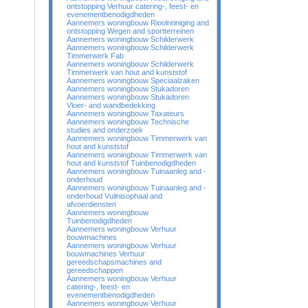
ontstopping Verhuur catering-, feest- en
evenementbenodigdheden
Aannemers woningbouw Rioolreiniging and
ontstopping Wegen and sportterreinen
Aannemers woningbouw Schilderwerk
Aannemers woningbouw Schilderwerk
Timmerwerk Fab
Aannemers woningbouw Schilderwerk
Timmerwerk van hout and kunststof
Aannemers woningbouw Speciaalzaken
Aannemers woningbouw Stukadoren
Aannemers woningbouw Stukadoren
Vloer- and wandbedekking
Aannemers woningbouw Taxateurs
Aannemers woningbouw Technische
studies and onderzoek
Aannemers woningbouw Timmerwerk van
hout and kunststof
Aannemers woningbouw Timmerwerk van
hout and kunststof Tuinbenodigdheden
Aannemers woningbouw Tuinaanleg and -
onderhoud
Aannemers woningbouw Tuinaanleg and -
onderhoud Vuilnisophaal and
afvoerdiensten
Aannemers woningbouw
Tuinbenodigdheden
Aannemers woningbouw Verhuur
bouwmachines
Aannemers woningbouw Verhuur
bouwmachines Verhuur
gereedschapsmachines and
gereedschappen
Aannemers woningbouw Verhuur
catering-, feest- en
evenementbenodigdheden
Aannemers woningbouw Verhuur