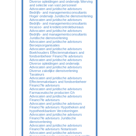
Diverse opleidingen and onderwijs Werving
and selectie van vast personeel
Advocaten and juridische adviseurs
Bedrijfs- and managementsconsultants
Hoger onderwijs Juridische dienstverlening
Advocaten and juridische adviseurs
Bedrijfs- and managementsconsultants
Incasso- and kredietcontrolebureaus
Advocaten and juridische adviseurs
Bedrijfs- and managementsconsultants
Juridische dienstverlening
Advocaten and juridische adviseurs
Beroepsorganisaties
Advocaten and juridische adviseurs
Boekhouders Effectenmakelaars and
fondsenbeheer Financi?le adviseurs
Advocaten and juridische adviseurs
Diverse opleidingen and onderwijs
Advocaten and juridische adviseurs
Diverse zakelijke dienstverlening
Taxateurs
Advocaten and juridische adviseurs
Effectenmakelaars and fondsenbeheer
Financi?le adviseurs
Advocaten and juridische adviseurs
Farmaceutische producten Gh
Advocaten and juridische adviseurs
Financi?le adviseurs
Advocaten and juridische adviseurs
Financi?le adviseurs Hypotheken and
hypotheekbanken Verzekeringen
Advocaten and juridische adviseurs
Financi?le adviseurs Juridische
dienstverlening
Advocaten and juridische adviseurs
Financi?le adviseurs Notarissen
Advocaten and juridische adviseurs