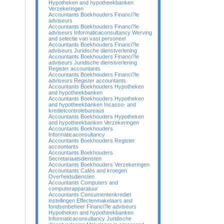
Hypotheken and hypotheekbanken
Verzekeringen
Accountants Boekhouders Financi?le
adviseurs
Accountants Boekhouders Financi?le
adviseurs Informaticaconsultancy Werving
and selectie van vast personeel
Accountants Boekhouders Financi?le
adviseurs Juridische dienstverlening
Accountants Boekhouders Financi?le
adviseurs Juridische dienstverlening
Register accountants
Accountants Boekhouders Financi?le
adviseurs Register accountants
Accountants Boekhouders Hypotheken
and hypotheekbanken
Accountants Boekhouders Hypotheken
and hypotheekbanken Incasso- and
kredietcontrolebureaus
Accountants Boekhouders Hypotheken
and hypotheekbanken Verzekeringen
Accountants Boekhouders
Informaticaconsultancy
Accountants Boekhouders Register
accountants
Accountants Boekhouders
Secretariaatsdiensten
Accountants Boekhouders Verzekeringen
Accountants Cafés and kroegen
Overheidsdiensten
Accountants Computers and
computerapparatuur
Accountants Consumentenkrediet
instellingen Effectenmakelaars and
fondsenbeheer Financi?le adviseurs
Hypotheken and hypotheekbanken
Informaticaconsultancy Juridische