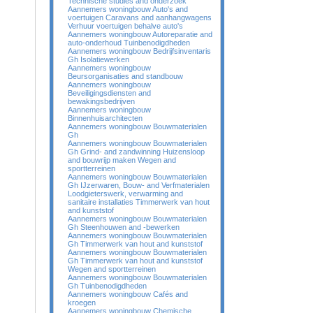
Technische studies and onderzoek
Aannemers woningbouw Auto's and
voertuigen Caravans and aanhangwagens
Verhuur voertuigen behalve auto's
Aannemers woningbouw Autoreparatie and
auto-onderhoud Tuinbenodigdheden
Aannemers woningbouw Bedrijfsinventaris
Gh Isolatiewerken
Aannemers woningbouw
Beursorganisaties and standbouw
Aannemers woningbouw
Beveiligingsdiensten and
bewakingsbedrijven
Aannemers woningbouw
Binnenhuisarchitecten
Aannemers woningbouw Bouwmaterialen
Gh
Aannemers woningbouw Bouwmaterialen
Gh Grind- and zandwinning Huizensloop
and bouwrijp maken Wegen and
sportterreinen
Aannemers woningbouw Bouwmaterialen
Gh IJzerwaren, Bouw- and Verfmaterialen
Loodgieterswerk, verwarming and
sanitaire installaties Timmerwerk van hout
and kunststof
Aannemers woningbouw Bouwmaterialen
Gh Steenhouwen and -bewerken
Aannemers woningbouw Bouwmaterialen
Gh Timmerwerk van hout and kunststof
Aannemers woningbouw Bouwmaterialen
Gh Timmerwerk van hout and kunststof
Wegen and sportterreinen
Aannemers woningbouw Bouwmaterialen
Gh Tuinbenodigdheden
Aannemers woningbouw Cafés and
kroegen
Aannemers woningbouw Chemische