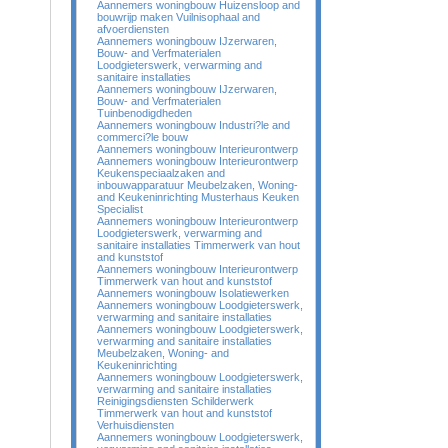
Aannemers woningbouw Huizensloop and
bouwrijp maken Vuilnisophaal and
afvoerdiensten
Aannemers woningbouw IJzerwaren,
Bouw- and Verfmaterialen
Loodgieterswerk, verwarming and
sanitaire installaties
Aannemers woningbouw IJzerwaren,
Bouw- and Verfmaterialen
Tuinbenodigdheden
Aannemers woningbouw Industri?le and
commerci?le bouw
Aannemers woningbouw Interieurontwerp
Aannemers woningbouw Interieurontwerp
Keukenspeciaalzaken and
inbouwapparatuur Meubelzaken, Woning-
and Keukeninrichting Musterhaus Keuken
Specialist
Aannemers woningbouw Interieurontwerp
Loodgieterswerk, verwarming and
sanitaire installaties Timmerwerk van hout
and kunststof
Aannemers woningbouw Interieurontwerp
Timmerwerk van hout and kunststof
Aannemers woningbouw Isolatiewerken
Aannemers woningbouw Loodgieterswerk,
verwarming and sanitaire installaties
Aannemers woningbouw Loodgieterswerk,
verwarming and sanitaire installaties
Meubelzaken, Woning- and
Keukeninrichting
Aannemers woningbouw Loodgieterswerk,
verwarming and sanitaire installaties
Reinigingsdiensten Schilderwerk
Timmerwerk van hout and kunststof
Verhuisdiensten
Aannemers woningbouw Loodgieterswerk,