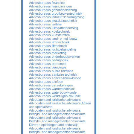
Adviesbureaus financieel
Adviesbureaus financieringen
Adviesbureaus gezondheidszorg
Adviesbureaus grootkeukentechniek
Adviesbureaus industri?le vormgeving
Adviesbureaus installatietechniek
Adviesbureaus isolatie
Adviesbureaus klimaatbeheersing
Adviesbureaus koeltechniek
Adviesbureaus kunststoffen
Adviesbureaus land- en tuinbouw
Adviesbureaus lichttechniek
Adviesbureaus lifttechniek
Adviesbureaus luchtbehandeling
Adviesbureaus marketing
Adviesbureaus onderhoudswerken
Adviesbureaus pedagogiek
Adviesbureaus personeel
Adviesbureaus planologie
Adviesbureaus public relations
Adviesbureaus sanitaire techniek
Adviesbureaus scheepsbouwkunde
Adviesbureaus telefoon
Adviesbureaus verzekeringen
Adviesbureaus warmtetechniek
Adviesbureaus waterbouwkunde
Adviesbureaus werktuigbouwkunde
Advocaten and juridische adviseurs
Advocaten and juridische adviseurs Artsen
and specialisten
Advocaten and juridische adviseurs
Bedrijfs- and managementsconsultants
Advocaten and juridische adviseurs
Bedrijfs- and managementsconsultants
Diverse opleidingen and onderwijs
Advocaten and juridische adviseurs
Bedrijfs- and managementsconsultants