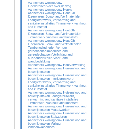
Aannemers woningbouw
Goederenvervoer over de weg
Aannemers woningbouw Hotels
Aannemers woningbouw Hout Gh
IJzerwaren, Bouw- and Verfmaterialen
Loodgieterswerk, verwarming and
sanitaire installaties Timmerwerk van hout
and kunststof
Aannemers woningbouw Hout Gh
IJzerwaren, Bouw- and Verfmaterialen
Timmerwerk van hout and kunststof
Aannemers woningbouw Hout Gh
IJzerwaren, Bouw- and Verfmaterialen
Tuinbenodigdheden Verhuur
gereedschapsmachines and
gereedschappen Verlichting and
huishoudartikelen Vloer- and
wandbedekking
Aannemers woningbouw Houtverwerking
Aannemers woningbouw Huizensloop and
bouwrijp maken
Aannemers woningbouw Huizensloop and
bouwrijp maken Interieurontwerp
Loodgieterswerk, verwarming and
sanitaire installaties Timmerwerk van hout
and kunststof
Aannemers woningbouw Huizensloop and
bouwrijp maken Loodgieterswerk,
verwarming and sanitaire installaties
Timmerwerk van hout and kunststof
Aannemers woningbouw Huizensloop and
bouwrijp maken Metaalwerken
Aannemers woningbouw Huizensloop and
bouwrijp maken Stukadoren
Aannemers woningbouw Huizensloop and
bouwrijp maken Verhuur
landbouwmachines