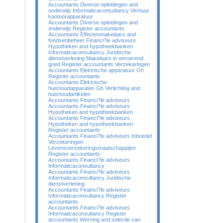
Accountants Diverse opleidingen and
onderwijs Informaticaconsultancy Verhuur
kantoorapparatuur
Accountants Diverse opleidingen and
onderwijs Register accountants
Accountants Effectenmakelaars and
fondsenbeheer Financi?le adviseurs
Hypotheken and hypotheekbanken
Informaticaconsultancy Juridische
dienstverlening Makelaars in onroerend
goed Register accountants Verzekeringen
Accountants Elektrische apparatuur Gh
Register accountants
Accountants Elektrische
huishoudapparaten Gh Verlichting and
huishoudartikelen
Accountants Financi?le adviseurs
Accountants Financi?le adviseurs
Hypotheken and hypotheekbanken
Accountants Financi?le adviseurs
Hypotheken and hypotheekbanken
Register accountants
Accountants Financi?le adviseurs Inboedel
Verzekeringen
Levensverzekeringsmaatschappijen
Register accountants
Accountants Financi?le adviseurs
Informaticaconsultancy
Accountants Financi?le adviseurs
Informaticaconsultancy Juridische
dienstverlening
Accountants Financi?le adviseurs
Informaticaconsultancy Register
accountants
Accountants Financi?le adviseurs
Informaticaconsultancy Register
accountants Werving and selectie van