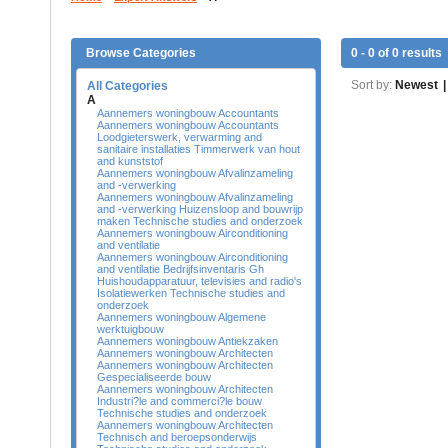
Browse Categories
0 - 0 of 0 results
Sort by:
Newest
|
All Categories
A
Aannemers woningbouw Accountants
Aannemers woningbouw Accountants
Loodgieterswerk, verwarming and
sanitaire installaties Timmerwerk van hout
and kunststof
Aannemers woningbouw Afvalinzameling
and -verwerking
Aannemers woningbouw Afvalinzameling
and -verwerking Huizensloop and bouwrijp
maken Technische studies and onderzoek
Aannemers woningbouw Airconditioning
and ventilatie
Aannemers woningbouw Airconditioning
and ventilatie Bedrijfsinventaris Gh
Huishoudapparatuur, televisies and radio's
Isolatiewerken Technische studies and
onderzoek
Aannemers woningbouw Algemene
werktuigbouw
Aannemers woningbouw Antiekzaken
Aannemers woningbouw Architecten
Aannemers woningbouw Architecten
Gespecialiseerde bouw
Aannemers woningbouw Architecten
Industri?le and commerci?le bouw
Technische studies and onderzoek
Aannemers woningbouw Architecten
Technisch and beroepsonderwijs