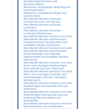
gereedschapsmachines and
gereedschappen
Aannemers woningbouw Verlichting and
huishoudartikelen
Aannemers woningbouw Wegen and
sportterreinen
Aanvullende diensten luchtvaart
Goederenvervoer over de weg
Aanvullende diensten luchtvaart
Luchtvaart
Aanvullende diensten luchtvaart
Luchtvaart Reisbureaus
Aanvullende diensten transport over land
Aanvullende diensten watertransport
Kampeerterreinen Sportterreinen and
installaties behalve sportcentra
Aanvullende diensten transport over land
Aanvullende diensten watertransport
Pleziervaartuigen and reparatie
Sportterreinen and installaties behalve
sportcentra
Aanvullende diensten transport over land
Auto's and voertuigen Autokeuringen
Autoreparatie and auto-onderhoud
Aanvullende diensten transport over land
Auto's and voertuigen Caravans and
aanhangwagens Verhuur voertuigen
behalve auto's
Aanvullende diensten transport over land
Autokeuringen Autoreparatie and auto-
onderhoud
Aanvullende diensten transport over land
Autokeuringen Autoreparatie and auto-
onderhoud Benzinestations and
brandstoffen
Aanvullende diensten transport over land
Benzinestations and brandstoffen