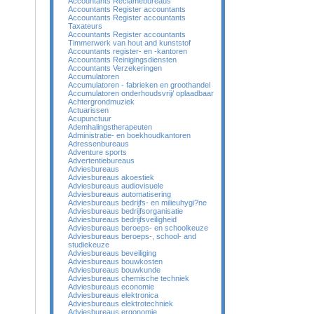
Accountants Reclamebureaus
Accountants Register accountants
Accountants Register accountants
Taxateurs
Accountants Register accountants
Timmerwerk van hout and kunststof
Accountants register- en -kantoren
Accountants Reinigingsdiensten
Accountants Verzekeringen
Accumulatoren
Accumulatoren - fabrieken en groothandel
Accumulatoren onderhoudsvrij/ oplaadbaar
Achtergrondmuziek
Actuarissen
Acupunctuur
Ademhalingstherapeuten
Administratie- en boekhoudkantoren
Adressenbureaus
Adventure sports
Advertentiebureaus
Adviesbureaus
Adviesbureaus akoestiek
Adviesbureaus audiovisuele
Adviesbureaus automatisering
Adviesbureaus bedrijfs- en milieuhygi?ne
Adviesbureaus bedrijfsorganisatie
Adviesbureaus bedrijfsveiligheid
Adviesbureaus beroeps- en schoolkeuze
Adviesbureaus beroeps-, school- and
studiekeuze
Adviesbureaus beveiliging
Adviesbureaus bouwkosten
Adviesbureaus bouwkunde
Adviesbureaus chemische techniek
Adviesbureaus economie
Adviesbureaus elektronica
Adviesbureaus elektrotechniek
Adviesbureaus ergonomie