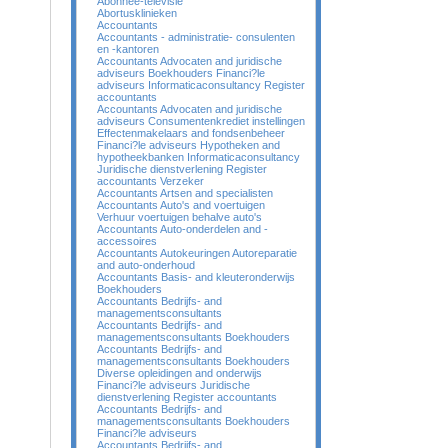
Abonnee-televisie
Abortusklinieken
Accountants
Accountants - administratie- consulenten
en -kantoren
Accountants Advocaten and juridische
adviseurs Boekhouders Financi?le
adviseurs Informaticaconsultancy Register
accountants
Accountants Advocaten and juridische
adviseurs Consumentenkrediet instellingen
Effectenmakelaars and fondsenbeheer
Financi?le adviseurs Hypotheken and
hypotheekbanken Informaticaconsultancy
Juridische dienstverlening Register
accountants Verzeker
Accountants Artsen and specialisten
Accountants Auto's and voertuigen
Verhuur voertuigen behalve auto's
Accountants Auto-onderdelen and -
accessoires
Accountants Autokeuringen Autoreparatie
and auto-onderhoud
Accountants Basis- and kleuteronderwijs
Boekhouders
Accountants Bedrijfs- and
managementsconsultants
Accountants Bedrijfs- and
managementsconsultants Boekhouders
Accountants Bedrijfs- and
managementsconsultants Boekhouders
Diverse opleidingen and onderwijs
Financi?le adviseurs Juridische
dienstverlening Register accountants
Accountants Bedrijfs- and
managementsconsultants Boekhouders
Financi?le adviseurs
Accountants Bedrijfs- and