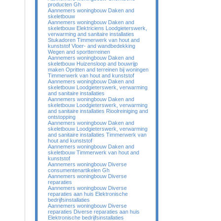
producten Gh
Aannemers woningbouw Daken and
skeletbouw
Aannemers woningbouw Daken and
skeletbouw Elektriciens Loodgieterswerk,
verwarming and sanitaire installaties
Stukadoren Timmerwerk van hout and
kunststof Vloer- and wandbedekking
Wegen and sportterreinen
Aannemers woningbouw Daken and
skeletbouw Huizensloop and bouwrijp
maken Opritten and terreinen bij woningen
Timmerwerk van hout and kunststof
Aannemers woningbouw Daken and
skeletbouw Loodgieterswerk, verwarming
and sanitaire installaties
Aannemers woningbouw Daken and
skeletbouw Loodgieterswerk, verwarming
and sanitaire installaties Rioolreiniging and
ontstopping
Aannemers woningbouw Daken and
skeletbouw Loodgieterswerk, verwarming
and sanitaire installaties Timmerwerk van
hout and kunststof
Aannemers woningbouw Daken and
skeletbouw Timmerwerk van hout and
kunststof
Aannemers woningbouw Diverse
consumentenartikelen Gh
Aannemers woningbouw Diverse
reparaties
Aannemers woningbouw Diverse
reparaties aan huis Elektronische
bedrijfsinstallaties
Aannemers woningbouw Diverse
reparaties Diverse reparaties aan huis
Elektronische bedrijfsinstallaties