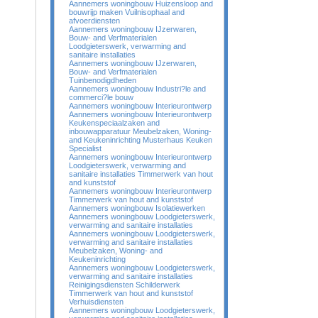
Aannemers woningbouw Huizensloop and
bouwrijp maken Vuilnisophaal and
afvoerdiensten
Aannemers woningbouw IJzerwaren,
Bouw- and Verfmaterialen
Loodgieterswerk, verwarming and
sanitaire installaties
Aannemers woningbouw IJzerwaren,
Bouw- and Verfmaterialen
Tuinbenodigdheden
Aannemers woningbouw Industri?le and
commerci?le bouw
Aannemers woningbouw Interieurontwerp
Aannemers woningbouw Interieurontwerp
Keukenspeciaalzaken and
inbouwapparatuur Meubelzaken, Woning-
and Keukeninrichting Musterhaus Keuken
Specialist
Aannemers woningbouw Interieurontwerp
Loodgieterswerk, verwarming and
sanitaire installaties Timmerwerk van hout
and kunststof
Aannemers woningbouw Interieurontwerp
Timmerwerk van hout and kunststof
Aannemers woningbouw Isolatiewerken
Aannemers woningbouw Loodgieterswerk,
verwarming and sanitaire installaties
Aannemers woningbouw Loodgieterswerk,
verwarming and sanitaire installaties
Meubelzaken, Woning- and
Keukeninrichting
Aannemers woningbouw Loodgieterswerk,
verwarming and sanitaire installaties
Reinigingsdiensten Schilderwerk
Timmerwerk van hout and kunststof
Verhuisdiensten
Aannemers woningbouw Loodgieterswerk,