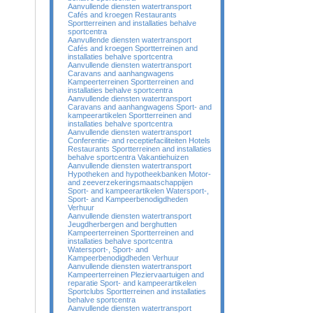
Aanvullende diensten watertransport
Cafés and kroegen Restaurants
Sportterreinen and installaties behalve
sportcentra
Aanvullende diensten watertransport
Cafés and kroegen Sportterreinen and
installaties behalve sportcentra
Aanvullende diensten watertransport
Caravans and aanhangwagens
Kampeerterreinen Sportterreinen and
installaties behalve sportcentra
Aanvullende diensten watertransport
Caravans and aanhangwagens Sport- and
kampeerartikelen Sportterreinen and
installaties behalve sportcentra
Aanvullende diensten watertransport
Conferentie- and receptiefaciliteiten Hotels
Restaurants Sportterreinen and installaties
behalve sportcentra Vakantiehuizen
Aanvullende diensten watertransport
Hypotheken and hypotheekbanken Motor-
and zeeverzekeringsmaatschappijen
Sport- and kampeerartikelen Watersport-,
Sport- and Kampeerbenodigdheden
Verhuur
Aanvullende diensten watertransport
Jeugdherbergen and berghutten
Kampeerterreinen Sportterreinen and
installaties behalve sportcentra
Watersport-, Sport- and
Kampeerbenodigdheden Verhuur
Aanvullende diensten watertransport
Kampeerterreinen Pleziervaartuigen and
reparatie Sport- and kampeerartikelen
Sportclubs Sportterreinen and installaties
behalve sportcentra
Aanvullende diensten watertransport