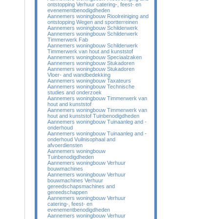
ontstopping Verhuur catering-, feest- en
evenementbenodigdheden
Aannemers woningbouw Rioolreiniging and
ontstopping Wegen and sportterreinen
Aannemers woningbouw Schilderwerk
Aannemers woningbouw Schilderwerk
Timmerwerk Fab
Aannemers woningbouw Schilderwerk
Timmerwerk van hout and kunststof
Aannemers woningbouw Speciaalzaken
Aannemers woningbouw Stukadoren
Aannemers woningbouw Stukadoren
Vloer- and wandbedekking
Aannemers woningbouw Taxateurs
Aannemers woningbouw Technische
studies and onderzoek
Aannemers woningbouw Timmerwerk van
hout and kunststof
Aannemers woningbouw Timmerwerk van
hout and kunststof Tuinbenodigdheden
Aannemers woningbouw Tuinaanleg and -
onderhoud
Aannemers woningbouw Tuinaanleg and -
onderhoud Vuilnisophaal and
afvoerdiensten
Aannemers woningbouw
Tuinbenodigdheden
Aannemers woningbouw Verhuur
bouwmachines
Aannemers woningbouw Verhuur
bouwmachines Verhuur
gereedschapsmachines and
gereedschappen
Aannemers woningbouw Verhuur
catering-, feest- en
evenementbenodigdheden
Aannemers woningbouw Verhuur