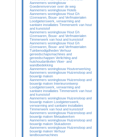
Aannemers woningbouw
Goederenvervoer over de weg
Aannemers woningbouw Hotels
Aannemers woningbouw Hout Gh
IJzerwaren, Bouw- and Verfmaterialen
Loodgieterswerk, verwarming and
sanitaire installaties Timmerwerk van hout
and kunststof
Aannemers woningbouw Hout Gh
IJzerwaren, Bouw- and Verfmaterialen
Timmerwerk van hout and kunststof
Aannemers woningbouw Hout Gh
IJzerwaren, Bouw- and Verfmaterialen
Tuinbenodigdheden Verhuur
gereedschapsmachines and
gereedschappen Verlichting and
huishoudartikelen Vloer- and
wandbedekking
Aannemers woningbouw Houtverwerking
Aannemers woningbouw Huizensloop and
bouwrijp maken
Aannemers woningbouw Huizensloop and
bouwrijp maken Interieurontwerp
Loodgieterswerk, verwarming and
sanitaire installaties Timmerwerk van hout
and kunststof
Aannemers woningbouw Huizensloop and
bouwrijp maken Loodgieterswerk,
verwarming and sanitaire installaties
Timmerwerk van hout and kunststof
Aannemers woningbouw Huizensloop and
bouwrijp maken Metaalwerken
Aannemers woningbouw Huizensloop and
bouwrijp maken Stukadoren
Aannemers woningbouw Huizensloop and
bouwrijp maken Verhuur
landbouwmachines