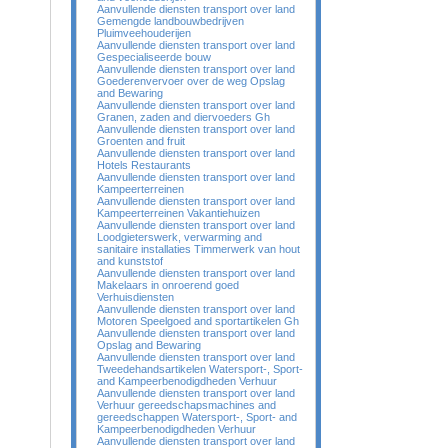
Aanvullende diensten transport over land
Gemengde landbouwbedrijven
Pluimveehouderijen
Aanvullende diensten transport over land
Gespecialiseerde bouw
Aanvullende diensten transport over land
Goederenvervoer over de weg Opslag
and Bewaring
Aanvullende diensten transport over land
Granen, zaden and diervoeders Gh
Aanvullende diensten transport over land
Groenten and fruit
Aanvullende diensten transport over land
Hotels Restaurants
Aanvullende diensten transport over land
Kampeerterreinen
Aanvullende diensten transport over land
Kampeerterreinen Vakantiehuizen
Aanvullende diensten transport over land
Loodgieterswerk, verwarming and
sanitaire installaties Timmerwerk van hout
and kunststof
Aanvullende diensten transport over land
Makelaars in onroerend goed
Verhuisdiensten
Aanvullende diensten transport over land
Motoren Speelgoed and sportartikelen Gh
Aanvullende diensten transport over land
Opslag and Bewaring
Aanvullende diensten transport over land
Tweedehandsartikelen Watersport-, Sport-
and Kampeerbenodigdheden Verhuur
Aanvullende diensten transport over land
Verhuur gereedschapsmachines and
gereedschappen Watersport-, Sport- and
Kampeerbenodigdheden Verhuur
Aanvullende diensten transport over land