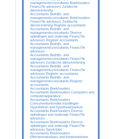
managementsconsultants Boekhouders
Financi?le adviseurs Juridische
dienstverlening
Accountants Bedrijfs- and
managementsconsultants Boekhouders
Financi?le adviseurs Juridische
dienstverlening Register accountants
Accountants Bedrijfs- and
managementsconsultants Diverse
opleidingen and onderwijs Financi?le
adviseurs Register accountants
Accountants Bedrijfs- and
managementsconsultants Financi?le
adviseurs
Accountants Bedrijfs- and
managementsconsultants Financi?le
adviseurs Juridische dienstverlening
Accountants Bedrijfs- and
managementsconsultants Financi?le
adviseurs Register accountants
Accountants Bedrijfs- and
managementsconsultants Register
accountants
Accountants Boekhouders
Accountants Boekhouders Computers and
computerapparatuur
Accountants Boekhouders
Consumentenkrediet instellingen
Hypotheken and hypotheekbanken
Accountants Boekhouders Diverse
opleidingen and onderwijs Financi?le
adviseurs
Accountants Boekhouders Diverse
opleidingen and onderwijs Financi?le
adviseurs Sportclubs
Accountants Boekhouders
Effectenmakelaars and fondsenbeheer