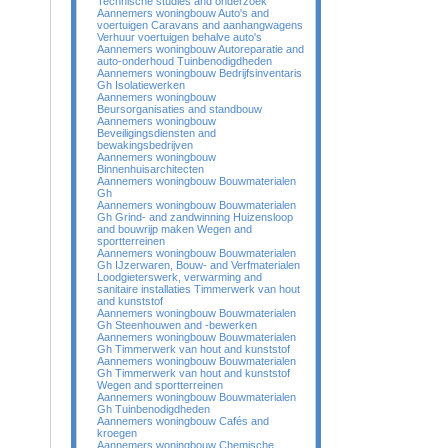
Technische studies and onderzoek
Aannemers woningbouw Auto's and
voertuigen Caravans and aanhangwagens
Verhuur voertuigen behalve auto's
Aannemers woningbouw Autoreparatie and
auto-onderhoud Tuinbenodigdheden
Aannemers woningbouw Bedrijfsinventaris
Gh Isolatiewerken
Aannemers woningbouw
Beursorganisaties and standbouw
Aannemers woningbouw
Beveiligingsdiensten and
bewakingsbedrijven
Aannemers woningbouw
Binnenhuisarchitecten
Aannemers woningbouw Bouwmaterialen
Gh
Aannemers woningbouw Bouwmaterialen
Gh Grind- and zandwinning Huizensloop
and bouwrijp maken Wegen and
sportterreinen
Aannemers woningbouw Bouwmaterialen
Gh IJzerwaren, Bouw- and Verfmaterialen
Loodgieterswerk, verwarming and
sanitaire installaties Timmerwerk van hout
and kunststof
Aannemers woningbouw Bouwmaterialen
Gh Steenhouwen and -bewerken
Aannemers woningbouw Bouwmaterialen
Gh Timmerwerk van hout and kunststof
Aannemers woningbouw Bouwmaterialen
Gh Timmerwerk van hout and kunststof
Wegen and sportterreinen
Aannemers woningbouw Bouwmaterialen
Gh Tuinbenodigdheden
Aannemers woningbouw Cafés and
kroegen
Aannemers woningbouw Chemische