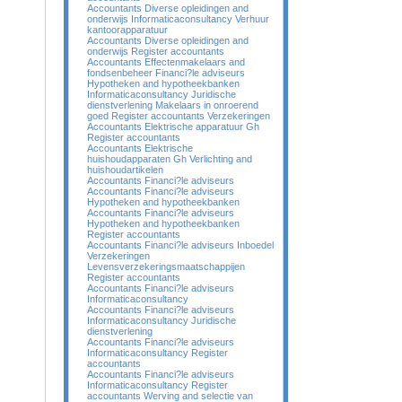
Accountants Diverse opleidingen and
onderwijs Informaticaconsultancy Verhuur
kantoorapparatuur
Accountants Diverse opleidingen and
onderwijs Register accountants
Accountants Effectenmakelaars and
fondsenbeheer Financi?le adviseurs
Hypotheken and hypotheekbanken
Informaticaconsultancy Juridische
dienstverlening Makelaars in onroerend
goed Register accountants Verzekeringen
Accountants Elektrische apparatuur Gh
Register accountants
Accountants Elektrische
huishoudapparaten Gh Verlichting and
huishoudartikelen
Accountants Financi?le adviseurs
Accountants Financi?le adviseurs
Hypotheken and hypotheekbanken
Accountants Financi?le adviseurs
Hypotheken and hypotheekbanken
Register accountants
Accountants Financi?le adviseurs Inboedel
Verzekeringen
Levensverzekeringsmaatschappijen
Register accountants
Accountants Financi?le adviseurs
Informaticaconsultancy
Accountants Financi?le adviseurs
Informaticaconsultancy Juridische
dienstverlening
Accountants Financi?le adviseurs
Informaticaconsultancy Register
accountants
Accountants Financi?le adviseurs
Informaticaconsultancy Register
accountants Werving and selectie van