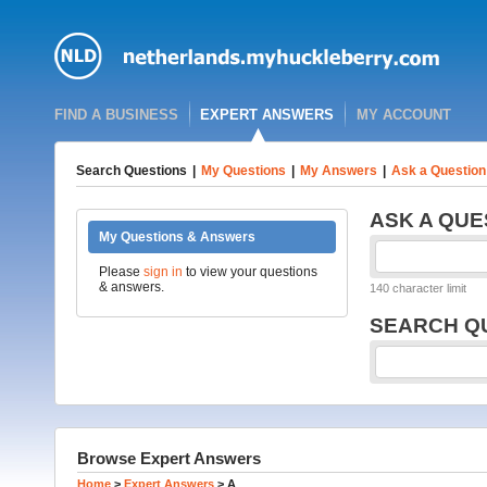
FIND A BUSINESS
EXPERT ANSWERS
MY ACCOUNT
Search Questions
|
My Questions
|
My Answers
|
Ask a Question
ASK A QUE
My Questions & Answers
Please
sign in
to view your questions
& answers.
140 character limit
SEARCH Q
Browse Expert Answers
Home
>
Expert Answers
>
A