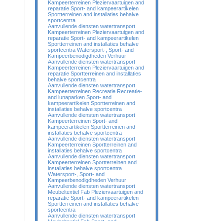
Kampeerterreinen Pleziervaartuigen and
reparatie Sport- and kampeerartikelen
Sportterreinen and installaties behalve
sportcentra
Aanvullende diensten watertransport
Kampeerterreinen Pleziervaartuigen and
reparatie Sport- and kampeerartikelen
Sportterreinen and installaties behalve
sportcentra Watersport-, Sport- and
Kampeerbenodigdheden Verhuur
Aanvullende diensten watertransport
Kampeerterreinen Pleziervaartuigen and
reparatie Sportterreinen and installaties
behalve sportcentra
Aanvullende diensten watertransport
Kampeerterreinen Recreatie Recreatie-
and lunaparken Sport- and
kampeerartikelen Sportterreinen and
installaties behalve sportcentra
Aanvullende diensten watertransport
Kampeerterreinen Sport- and
kampeerartikelen Sportterreinen and
installaties behalve sportcentra
Aanvullende diensten watertransport
Kampeerterreinen Sportterreinen and
installaties behalve sportcentra
Aanvullende diensten watertransport
Kampeerterreinen Sportterreinen and
installaties behalve sportcentra
Watersport-, Sport- and
Kampeerbenodigdheden Verhuur
Aanvullende diensten watertransport
Meubeltextiel Fab Pleziervaartuigen and
reparatie Sport- and kampeerartikelen
Sportterreinen and installaties behalve
sportcentra
Aanvullende diensten watertransport