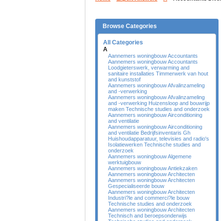
Browse Categories
All Categories
A
Aannemers woningbouw Accountants
Aannemers woningbouw Accountants
Loodgieterswerk, verwarming and
sanitaire installaties Timmerwerk van hout
and kunststof
Aannemers woningbouw Afvalinzameling
and -verwerking
Aannemers woningbouw Afvalinzameling
and -verwerking Huizensloop and bouwrijp
maken Technische studies and onderzoek
Aannemers woningbouw Airconditioning
and ventilatie
Aannemers woningbouw Airconditioning
and ventilatie Bedrijfsinventaris Gh
Huishoudapparatuur, televisies and radio's
Isolatiewerken Technische studies and
onderzoek
Aannemers woningbouw Algemene
werktuigbouw
Aannemers woningbouw Antiekzaken
Aannemers woningbouw Architecten
Aannemers woningbouw Architecten
Gespecialiseerde bouw
Aannemers woningbouw Architecten
Industri?le and commerci?le bouw
Technische studies and onderzoek
Aannemers woningbouw Architecten
Technisch and beroepsonderwijs