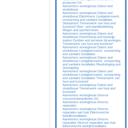
producten Gh
Aannemers woningbouw Daken and
skeletbouw
Aannemers woningbouw Daken and
skeletbouw Elektriciens Loodgieterswerk,
verwarming and sanitaire installaties
Stukadoren Timmerwerk van hout and
kunststof Vloer- and wandbedekking
Wegen and sportterreinen
Aannemers woningbouw Daken and
skeletbouw Huizensloop and bouwrijp
maken Opritten and terreinen bij woningen
Timmerwerk van hout and kunststof
Aannemers woningbouw Daken and
skeletbouw Loodgieterswerk, verwarming
and sanitaire installaties
Aannemers woningbouw Daken and
skeletbouw Loodgieterswerk, verwarming
and sanitaire installaties Rioolreiniging and
ontstopping
Aannemers woningbouw Daken and
skeletbouw Loodgieterswerk, verwarming
and sanitaire installaties Timmerwerk van
hout and kunststof
Aannemers woningbouw Daken and
skeletbouw Timmerwerk van hout and
kunststof
Aannemers woningbouw Diverse
consumentenartikelen Gh
Aannemers woningbouw Diverse
reparaties
Aannemers woningbouw Diverse
reparaties aan huis Elektronische
bedrijfsinstallaties
Aannemers woningbouw Diverse
reparaties Diverse reparaties aan huis
Elektronische bedrijfsinstallaties