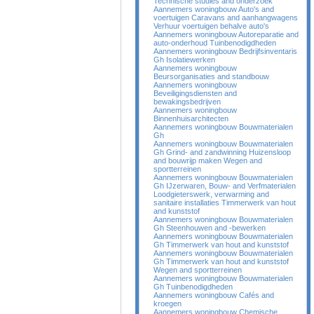
Technische studies and onderzoek
Aannemers woningbouw Auto's and
voertuigen Caravans and aanhangwagens
Verhuur voertuigen behalve auto's
Aannemers woningbouw Autoreparatie and
auto-onderhoud Tuinbenodigdheden
Aannemers woningbouw Bedrijfsinventaris
Gh Isolatiewerken
Aannemers woningbouw
Beursorganisaties and standbouw
Aannemers woningbouw
Beveiligingsdiensten and
bewakingsbedrijven
Aannemers woningbouw
Binnenhuisarchitecten
Aannemers woningbouw Bouwmaterialen
Gh
Aannemers woningbouw Bouwmaterialen
Gh Grind- and zandwinning Huizensloop
and bouwrijp maken Wegen and
sportterreinen
Aannemers woningbouw Bouwmaterialen
Gh IJzerwaren, Bouw- and Verfmaterialen
Loodgieterswerk, verwarming and
sanitaire installaties Timmerwerk van hout
and kunststof
Aannemers woningbouw Bouwmaterialen
Gh Steenhouwen and -bewerken
Aannemers woningbouw Bouwmaterialen
Gh Timmerwerk van hout and kunststof
Aannemers woningbouw Bouwmaterialen
Gh Timmerwerk van hout and kunststof
Wegen and sportterreinen
Aannemers woningbouw Bouwmaterialen
Gh Tuinbenodigdheden
Aannemers woningbouw Cafés and
kroegen
Aannemers woningbouw Chemische