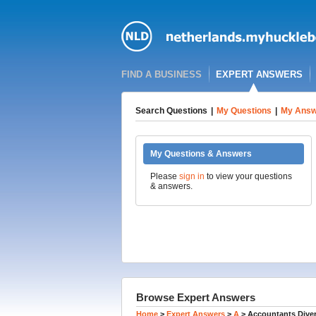
FIND A BUSINESS
EXPERT ANSWERS
Search Questions
|
My Questions
|
My Answ
My Questions & Answers
Please
sign in
to view your questions
& answers.
Browse Expert Answers
Home
>
Expert Answers
>
A
>
Accountants Diver