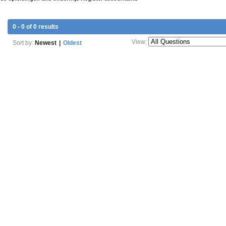
0 - 0 of 0 results
View:
Sort by:
Newest
|
Oldest