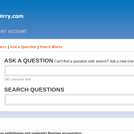
MY ACCOUNT
ers
|
Ask a Question
|
How It Works
ASK A QUESTION
Can't find a question with search? Ask a new one
140 character limit
SEARCH QUESTIONS
se opleidingen and onderwijs Register accountants