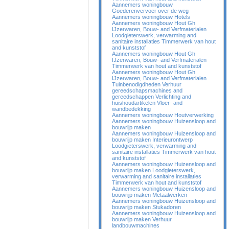
Aannemers woningbouw
Goederenvervoer over de weg
Aannemers woningbouw Hotels
Aannemers woningbouw Hout Gh
IJzerwaren, Bouw- and Verfmaterialen
Loodgieterswerk, verwarming and
sanitaire installaties Timmerwerk van hout
and kunststof
Aannemers woningbouw Hout Gh
IJzerwaren, Bouw- and Verfmaterialen
Timmerwerk van hout and kunststof
Aannemers woningbouw Hout Gh
IJzerwaren, Bouw- and Verfmaterialen
Tuinbenodigdheden Verhuur
gereedschapsmachines and
gereedschappen Verlichting and
huishoudartikelen Vloer- and
wandbedekking
Aannemers woningbouw Houtverwerking
Aannemers woningbouw Huizensloop and
bouwrijp maken
Aannemers woningbouw Huizensloop and
bouwrijp maken Interieurontwerp
Loodgieterswerk, verwarming and
sanitaire installaties Timmerwerk van hout
and kunststof
Aannemers woningbouw Huizensloop and
bouwrijp maken Loodgieterswerk,
verwarming and sanitaire installaties
Timmerwerk van hout and kunststof
Aannemers woningbouw Huizensloop and
bouwrijp maken Metaalwerken
Aannemers woningbouw Huizensloop and
bouwrijp maken Stukadoren
Aannemers woningbouw Huizensloop and
bouwrijp maken Verhuur
landbouwmachines