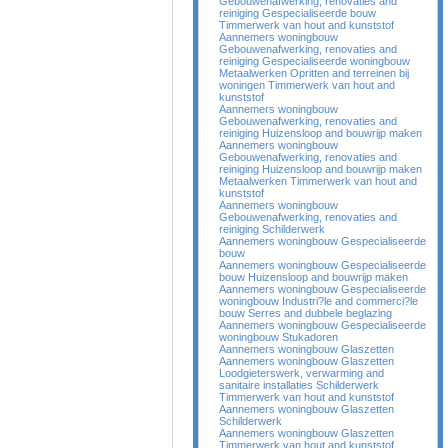
Gebouwenafwerking, renovaties and
reiniging Gespecialiseerde bouw
Timmerwerk van hout and kunststof
Aannemers woningbouw
Gebouwenafwerking, renovaties and
reiniging Gespecialiseerde woningbouw
Metaalwerken Opritten and terreinen bij
woningen Timmerwerk van hout and
kunststof
Aannemers woningbouw
Gebouwenafwerking, renovaties and
reiniging Huizensloop and bouwrijp maken
Aannemers woningbouw
Gebouwenafwerking, renovaties and
reiniging Huizensloop and bouwrijp maken
Metaalwerken Timmerwerk van hout and
kunststof
Aannemers woningbouw
Gebouwenafwerking, renovaties and
reiniging Schilderwerk
Aannemers woningbouw Gespecialiseerde
bouw
Aannemers woningbouw Gespecialiseerde
bouw Huizensloop and bouwrijp maken
Aannemers woningbouw Gespecialiseerde
woningbouw Industri?le and commerci?le
bouw Serres and dubbele beglazing
Aannemers woningbouw Gespecialiseerde
woningbouw Stukadoren
Aannemers woningbouw Glaszetten
Aannemers woningbouw Glaszetten
Loodgieterswerk, verwarming and
sanitaire installaties Schilderwerk
Timmerwerk van hout and kunststof
Aannemers woningbouw Glaszetten
Schilderwerk
Aannemers woningbouw Glaszetten
Timmerwerk van hout and kunststof