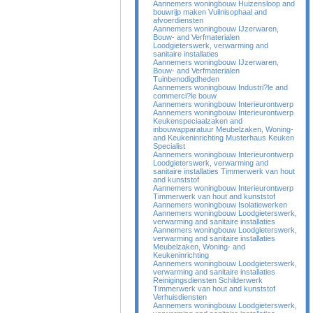
Aannemers woningbouw Huizensloop and
bouwrijp maken Vuilnisophaal and
afvoerdiensten
Aannemers woningbouw IJzerwaren,
Bouw- and Verfmaterialen
Loodgieterswerk, verwarming and
sanitaire installaties
Aannemers woningbouw IJzerwaren,
Bouw- and Verfmaterialen
Tuinbenodigdheden
Aannemers woningbouw Industri?le and
commerci?le bouw
Aannemers woningbouw Interieurontwerp
Aannemers woningbouw Interieurontwerp
Keukenspeciaalzaken and
inbouwapparatuur Meubelzaken, Woning-
and Keukeninrichting Musterhaus Keuken
Specialist
Aannemers woningbouw Interieurontwerp
Loodgieterswerk, verwarming and
sanitaire installaties Timmerwerk van hout
and kunststof
Aannemers woningbouw Interieurontwerp
Timmerwerk van hout and kunststof
Aannemers woningbouw Isolatiewerken
Aannemers woningbouw Loodgieterswerk,
verwarming and sanitaire installaties
Aannemers woningbouw Loodgieterswerk,
verwarming and sanitaire installaties
Meubelzaken, Woning- and
Keukeninrichting
Aannemers woningbouw Loodgieterswerk,
verwarming and sanitaire installaties
Reinigingsdiensten Schilderwerk
Timmerwerk van hout and kunststof
Verhuisdiensten
Aannemers woningbouw Loodgieterswerk,